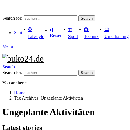
Search for:
Search
⌚️
⚽️
🖨️
📺
🤙
Start
Reisen
Lifestyle
Sport
Technik
Unterhaltung
Menu
Search
Search for:
Search
You are here:
Home
Tag Archives: Ungeplante Aktivitäten
Ungeplante Aktivitäten
Latest stories