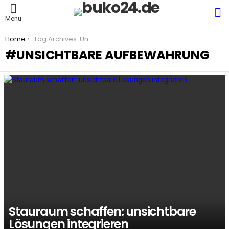
S
Menu
You are here:
Home
Tag Archives: Unsichtbare Aufbewahrung
UNSICHTBARE AUFBEWAHRUNG
LATEST
STORIES
Stauraum schaffen: unsichtbare
Lösungen integrieren