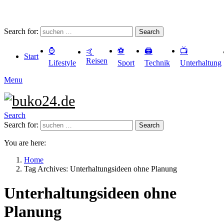
Search for:
Search
⌚️
⚽️
🖨️
📺
🤙
Start
Reisen
Lifestyle
Sport
Technik
Unterhaltung
Menu
Search
Search for:
Search
You are here:
Home
Tag Archives: Unterhaltungsideen ohne Planung
Unterhaltungsideen ohne
Planung