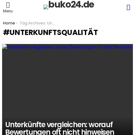
S
Menu
You are here:
Home
Tag Archives: Unterkunftsqualität
UNTERKUNFTSQUALITÄT
LATEST
STORIES
Unterkünfte vergleichen: worauf
Bewertungen oft nicht hinweisen