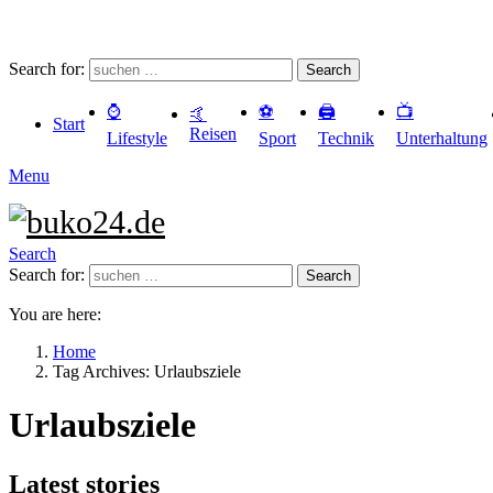
Search for:
Search
⌚️
⚽️
🖨️
📺
🤙
Start
Reisen
Lifestyle
Sport
Technik
Unterhaltung
Menu
Search
Search for:
Search
You are here:
Home
Tag Archives: Urlaubsziele
Urlaubsziele
Latest stories