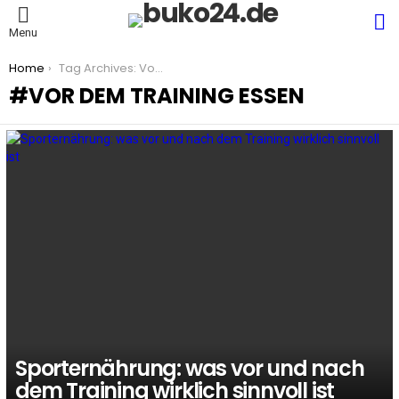
S
Menu
You are here:
Home
Tag Archives: Vor dem Training essen
VOR DEM TRAINING ESSEN
LATEST
STORIES
Sporternährung: was vor und nach
dem Training wirklich sinnvoll ist