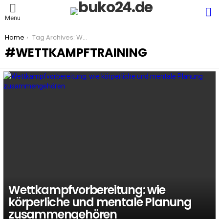
S
Menu
You are here:
Home
Tag Archives: Wettkampftraining
WETTKAMPFTRAINING
LATEST
STORIES
Wettkampfvorbereitung: wie
körperliche und mentale Planung
zusammengehören