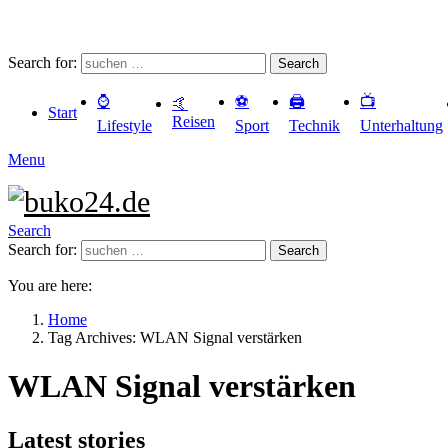
Search for:
Search
⌚️
⚽️
🖨️
📺
🤙
Start
Reisen
Lifestyle
Sport
Technik
Unterhaltung
Menu
Search
Search for:
Search
You are here:
Home
Tag Archives: WLAN Signal verstärken
WLAN Signal verstärken
Latest stories