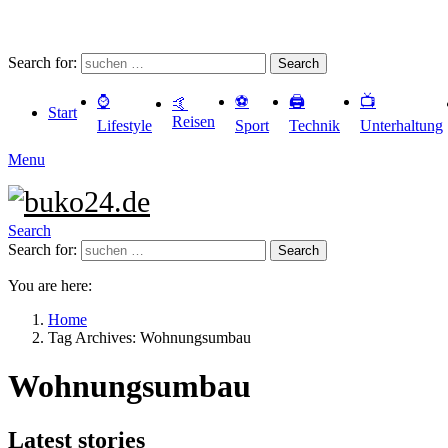
Search for:
Search
⌚️
⚽️
🖨️
📺
🤙
Start
Reisen
Lifestyle
Sport
Technik
Unterhaltung
Menu
Search
Search for:
Search
You are here:
Home
Tag Archives: Wohnungsumbau
Wohnungsumbau
Latest stories