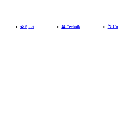
⚽️ Sport
🖨️ Technik
📺 Un