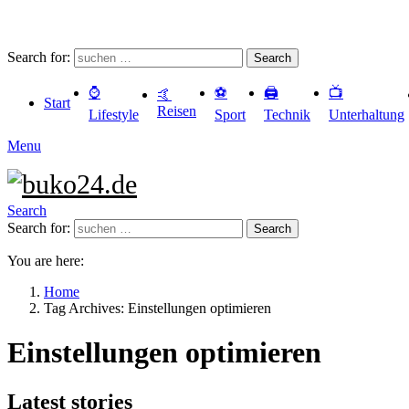
Search for:
Search
⌚️
⚽️
🖨️
📺
🤙
Start
Reisen
Lifestyle
Sport
Technik
Unterhaltung
Menu
Search
Search for:
Search
You are here:
Home
Tag Archives: Einstellungen optimieren
Einstellungen optimieren
Latest stories