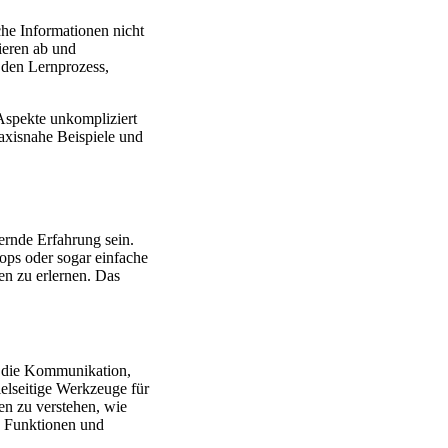
he Informationen nicht
ieren ab und
 den Lernprozess,
 Aspekte unkompliziert
axisnahe Beispiele und
ernde Erfahrung sein.
ps oder sogar einfache
en zu erlernen. Das
r die Kommunikation,
ielseitige Werkzeuge für
n zu verstehen, wie
e Funktionen und