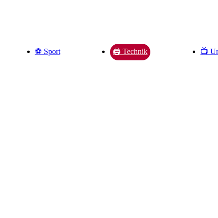
⚽️ Sport
📺 Un
🖨️ Technik