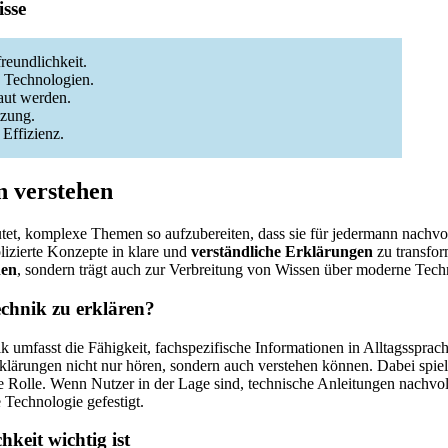
sse
reundlichkeit.
n Technologien.
aut werden.
tzung.
 Effizienz.
n verstehen
et, komplexe Themen so aufzubereiten, dass sie für jedermann nachvol
lizierte Konzepte in klare und
verständliche Erklärungen
zu transfor
hen
, sondern trägt auch zur Verbreitung von Wissen über moderne Tech
echnik zu erklären?
 umfasst die Fähigkeit, fachspezifische Informationen in Alltagssprach
klärungen nicht nur hören, sondern auch verstehen können. Dabei spielt
e Rolle. Wenn Nutzer in der Lage sind, technische Anleitungen nachvoll
 Technologie gefestigt.
keit wichtig ist