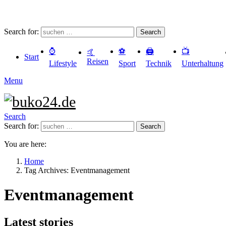
Search for:
Search
⌚️
⚽️
🖨️
📺
🤙
Start
Reisen
Lifestyle
Sport
Technik
Unterhaltung
Menu
Search
Search for:
Search
You are here:
Home
Tag Archives: Eventmanagement
Eventmanagement
Latest stories