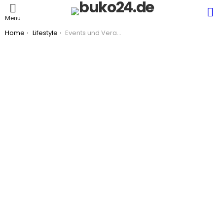
S
Menu
You are here:
Home
Lifestyle
Events und Veranstaltungen: Besuch sinnvoll planen