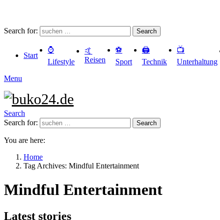
Search for:
Search
⌚️
⚽️
🖨️
📺
🤙
Start
Reisen
Lifestyle
Sport
Technik
Unterhaltung
Menu
Search
Search for:
Search
You are here:
Home
Tag Archives: Mindful Entertainment
Mindful Entertainment
Latest stories