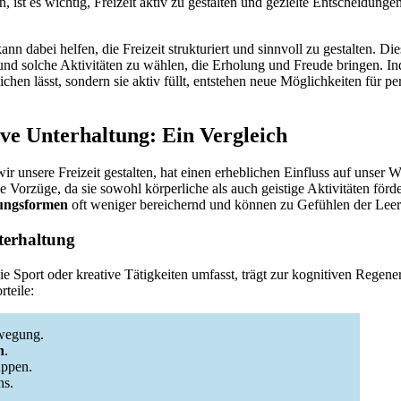
n, ist es wichtig, Freizeit aktiv zu gestalten und gezielte Entscheidunge
nn dabei helfen, die Freizeit strukturiert und sinnvoll zu gestalten. Di
und solche Aktivitäten zu wählen, die Erholung und Freude bringen. In
ichen lässt, sondern sie aktiv füllt, entstehen neue Möglichkeiten für 
ive Unterhaltung: Ein Vergleich
ir unsere Freizeit gestalten, hat einen erheblichen Einfluss auf unser
le Vorzüge, da sie sowohl körperliche als auch geistige Aktivitäten för
gungsformen
oft weniger bereichernd und können zu Gefühlen der Leer
nterhaltung
die Sport oder kreative Tätigkeiten umfasst, trägt zur kognitiven Regener
rteile:
ewegung.
n
.
uppen.
ns.