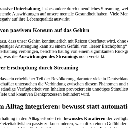
passive Unterhaltung
, insbesondere durch unendliches Streaming, wei
tende Auswirkungen auf unsere mentale Gesundheit haben. Viele Me
negativ auf ihre Lebensqualität auswirkt.
von passivem Konsum auf das Gehirn
zu, dass unser Gehirn kontinuierlich mit Reizen überflutet wird, ohne d
geistiger Anstrengung kann zu einem Gefühl von „leerer Erschöpfung“
nterhaltung verbringen, berichten häufig von einem signifikanten Rückga
g, was die
Auswirkungen des Streamings
noch verstärkt.
iver Erschöpfung durch Streaming
dass ein erheblicher Teil der Bevölkerung, darunter viele in Deutschlan
nschaftler untersuchen die Verbindung zwischen diesem Phänomen und
ständige Verfügbarkeit von Inhalten provoziert ein unnötiges Stimulie
iefe und kreativen Denkprozessen behindert wird.
 Alltag integrieren: bewusst statt automati
rhaltung in den Alltag erfordert ein
bewusstes Kuratieren
der verfügb
eizeitaktivitäten passiv zu konsumieren, was oft zu einem Gefühl der 