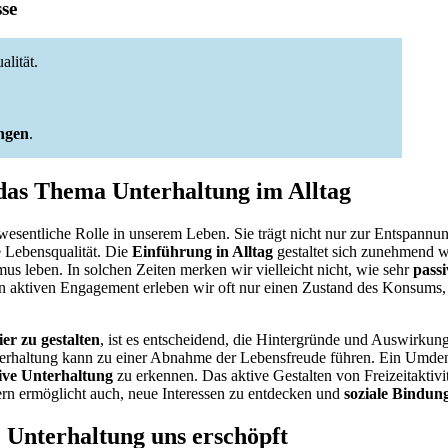
sse
lität.
ungen
.
das Thema Unterhaltung im Alltag
 wesentliche Rolle in unserem Leben. Sie trägt nicht nur zur Entspannu
e Lebensqualität. Die
Einführung in Alltag
gestaltet sich zunehmend wi
s leben. In solchen Zeiten merken wir vielleicht nicht, wie sehr
pass
on aktiven Engagement erleben wir oft nur einen Zustand des Konsums,
ier zu gestalten
, ist es entscheidend, die Hintergründe und Auswirkun
terhaltung kann zu einer Abnahme der Lebensfreude führen. Ein Umdenk
ive Unterhaltung
zu erkennen. Das aktive Gestalten von Freizeitaktivit
rn ermöglicht auch, neue Interessen zu entdecken und
soziale Bindun
Unterhaltung uns erschöpft