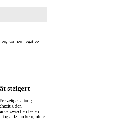
dien, können negative
t steigert
Freizeitgestaltung
chzeitig den
lance zwischen festen
Alltag aufzulockern, ohne