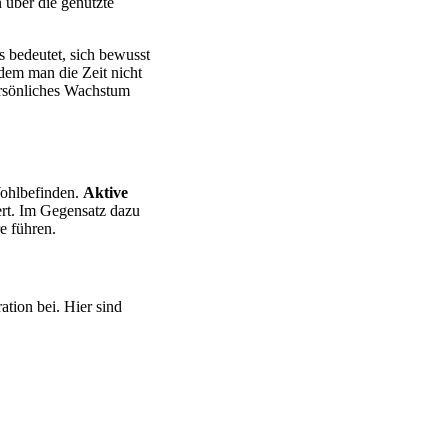
n über die genutzte
es bedeutet, sich bewusst
dem man die Zeit nicht
persönliches Wachstum
 Wohlbefinden.
Aktive
dert. Im Gegensatz dazu
e führen.
ation bei. Hier sind