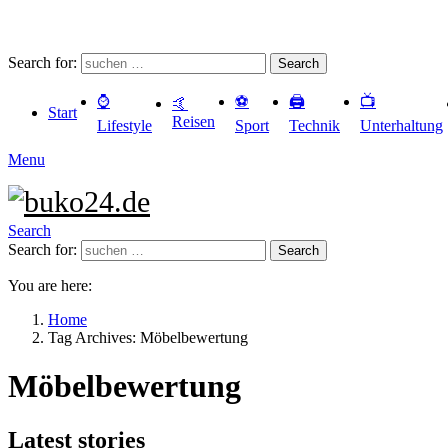
Search for:
Search
⌚️
⚽️
🖨️
📺
🤙
Start
Reisen
Lifestyle
Sport
Technik
Unterhaltung
Menu
Search
Search for:
Search
You are here:
Home
Tag Archives: Möbelbewertung
Möbelbewertung
Latest stories