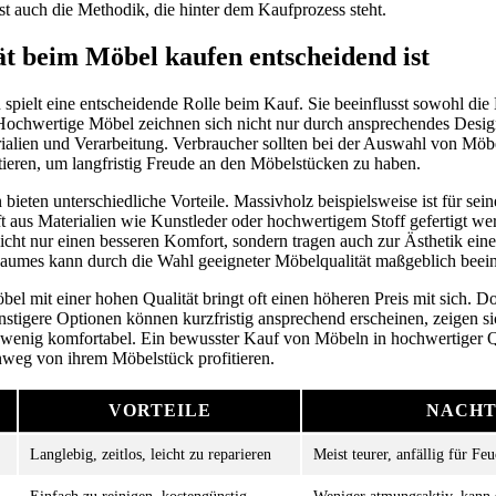
t auch die Methodik, die hinter dem Kaufprozess steht.
 beim Möbel kaufen entscheidend ist
spielt eine entscheidende Rolle beim Kauf. Sie beeinflusst sowohl die 
Hochwertige Möbel zeichnen sich nicht nur durch ansprechendes Desig
alien und Verarbeitung. Verbraucher sollten bei der Auswahl von Möbel
estieren, um langfristig Freude an den Möbelstücken zu haben.
bieten unterschiedliche Vorteile. Massivholz beispielsweise ist für sei
t aus Materialien wie Kunstleder oder hochwertigem Stoff gefertigt w
nicht nur einen besseren Komfort, sondern tragen auch zur Ästhetik ei
aumes kann durch die Wahl geeigneter Möbelqualität maßgeblich beein
l mit einer hohen Qualität bringt oft einen höheren Preis mit sich. Doc
ünstigere Optionen können kurzfristig ansprechend erscheinen, zeigen s
wenig komfortabel. Ein bewusster Kauf von Möbeln in hochwertiger Qual
nweg von ihrem Möbelstück profitieren.
VORTEILE
NACHT
Langlebig, zeitlos, leicht zu reparieren
Meist teurer, anfällig für Feu