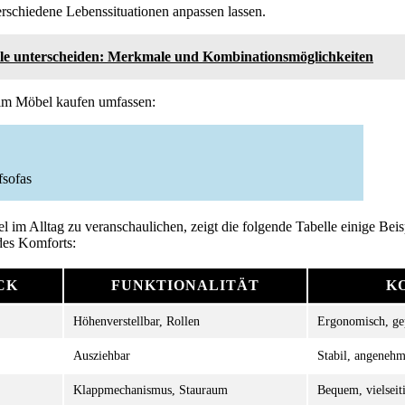
erschiedene Lebenssituationen anpassen lassen.
le unterscheiden: Merkmale und Kombinationsmöglichkeiten
im Möbel kaufen umfassen:
fsofas
l im Alltag zu veranschaulichen, zeigt die folgende Tabelle einige Be
 des Komforts:
CK
FUNKTIONALITÄT
K
Höhenverstellbar, Rollen
Ergonomisch, gep
Ausziehbar
Stabil, angeneh
Klappmechanismus, Stauraum
Bequem, vielseiti