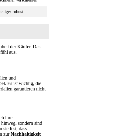
chneller verschleißen
eniger robust
nheit der Käufer. Das
fühl aus.
alien und
l. Es ist wichtig, die
ialien garantieren nicht
ch ihre
e hinweg, sondern sind
n sie fest, dass
en zur
Nachhaltigkeit