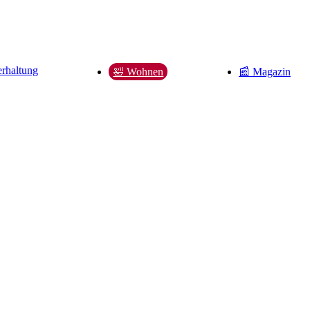
rhaltung
📰 Magazin
🛀 Wohnen