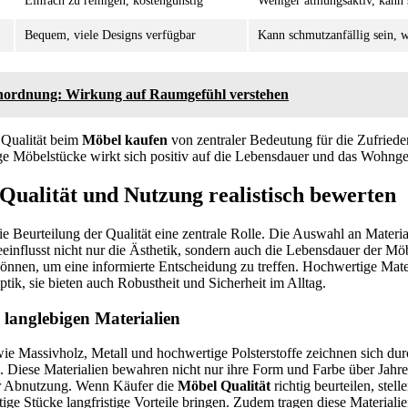
Einfach zu reinigen, kostengünstig
Weniger atmungsaktiv, kann s
Bequem, viele Designs verfügbar
Kann schmutzanfällig sein, w
ordnung: Wirkung auf Raumgefühl verstehen
 Qualität beim
Möbel kaufen
von zentraler Bedeutung für die Zufriede
ge Möbelstücke wirkt sich positiv auf die Lebensdauer und das Wohnge
Qualität und Nutzung realistisch bewerten
e Beurteilung der Qualität eine zentrale Rolle. Die Auswahl an Materi
einflusst nicht nur die Ästhetik, sondern auch die Lebensdauer der Möbe
önnen, um eine informierte Entscheidung zu treffen. Hochwertige Mater
tik, sie bieten auch Robustheit und Sicherheit im Alltag.
langlebigen Materialien
ie Massivholz, Metall und hochwertige Polsterstoffe zeichnen sich dur
. Diese Materialien bewahren nicht nur ihre Form und Farbe über Jahr
ür Abnutzung. Wenn Käufer die
Möbel Qualität
richtig beurteilen, stelle
tige Stücke langfristige Vorteile bringen. Zudem tragen diese Materiali