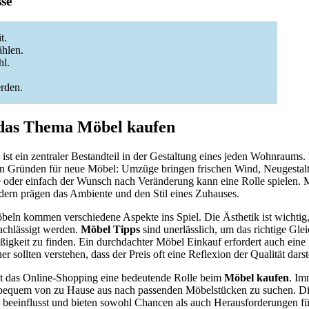
sse
t.
ählen.
hl.
rden.
 das Thema Möbel kaufen
st ein zentraler Bestandteil in der Gestaltung eines jeden Wohnraums
hen Gründen für neue Möbel: Umzüge bringen frischen Wind, Neugestal
 oder einfach der Wunsch nach Veränderung kann eine Rolle spielen. M
ndern prägen das Ambiente und den Stil eines Zuhauses.
ln kommen verschiedene Aspekte ins Spiel. Die Ästhetik ist wichtig, 
nachlässigt werden.
Möbel Tipps
sind unerlässlich, um das richtige Gl
keit zu finden. Ein durchdachter Möbel Einkauf erfordert auch eine 
 sollten verstehen, dass der Preis oft eine Reflexion der Qualität darste
elt das Online-Shopping eine bedeutende Rolle beim
Möbel kaufen
. I
, bequem von zu Hause aus nach passenden Möbelstücken zu suchen. D
 beeinflusst und bieten sowohl Chancen als auch Herausforderungen fü