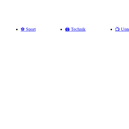
⚽️ Sport
🖨️ Technik
📺 Unte