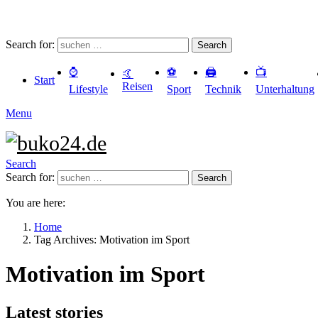
Search for:
Search
⌚️
⚽️
🖨️
📺
🤙
Start
Reisen
Lifestyle
Sport
Technik
Unterhaltung
Menu
Search
Search for:
Search
You are here:
Home
Tag Archives: Motivation im Sport
Motivation im Sport
Latest stories