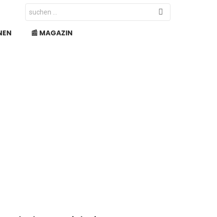
Search
for:
NEN
📰 MAGAZIN