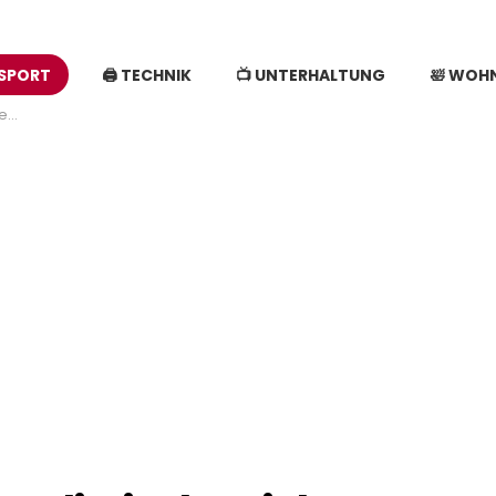
🖨️ TECHNIK
📺 UNTERHALTUNG
🛀 WOH
 SPORT
en