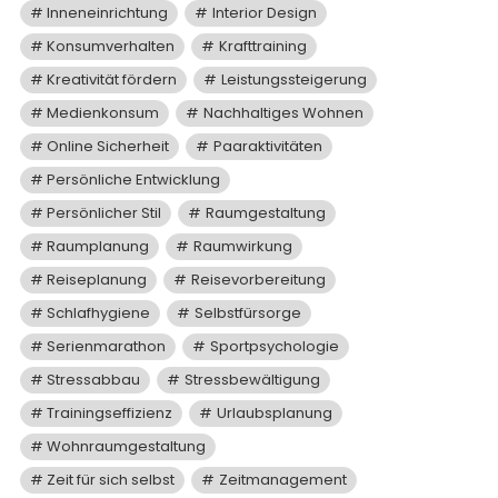
Inneneinrichtung
Interior Design
Konsumverhalten
Krafttraining
Kreativität fördern
Leistungssteigerung
Medienkonsum
Nachhaltiges Wohnen
Online Sicherheit
Paaraktivitäten
Persönliche Entwicklung
Persönlicher Stil
Raumgestaltung
Raumplanung
Raumwirkung
Reiseplanung
Reisevorbereitung
Schlafhygiene
Selbstfürsorge
Serienmarathon
Sportpsychologie
Stressabbau
Stressbewältigung
Trainingseffizienz
Urlaubsplanung
Wohnraumgestaltung
Zeit für sich selbst
Zeitmanagement