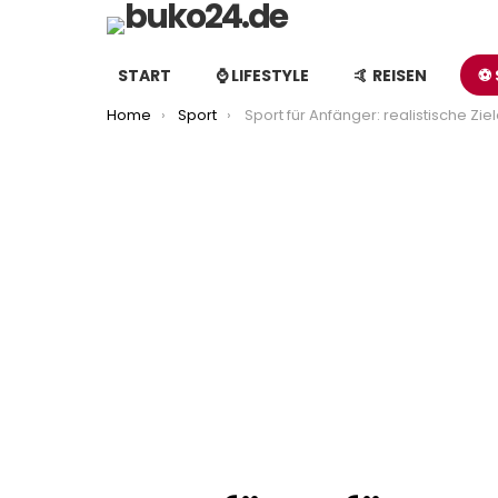
START
⌚️ LIFESTYLE
🤙 REISEN
⚽️
You are here:
Home
Sport
Sport für Anfänger: realistische Ziele setzen statt früh aufzugeb