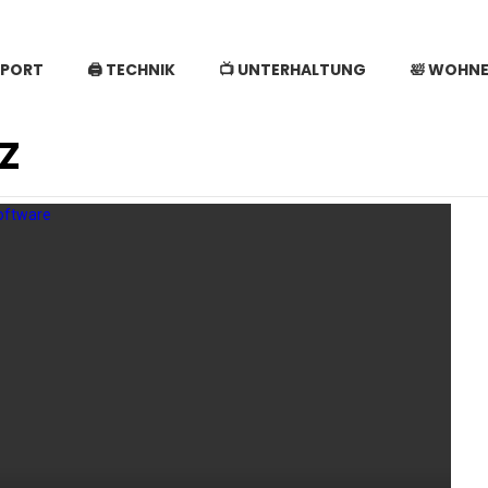
SPORT
🖨️ TECHNIK
📺 UNTERHALTUNG
🛀 WOHN
Z