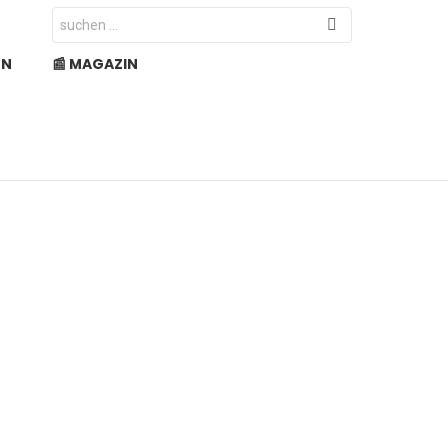
Search
for:
EN
📰 MAGAZIN