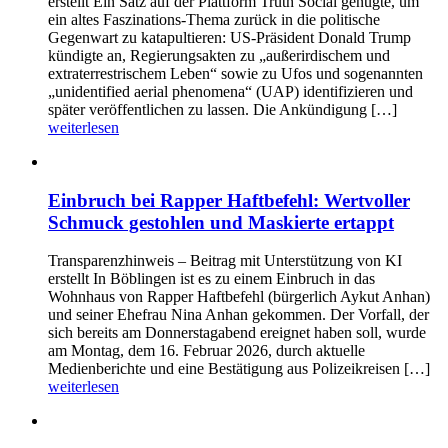
erstellt Ein Satz auf der Plattform Truth Social genügte, um
ein altes Faszinations-Thema zurück in die politische
Gegenwart zu katapultieren: US-Präsident Donald Trump
kündigte an, Regierungsakten zu „außerirdischem und
extraterrestrischem Leben“ sowie zu Ufos und sogenannten
„unidentified aerial phenomena“ (UAP) identifizieren und
später veröffentlichen zu lassen. Die Ankündigung […]
weiterlesen
Einbruch bei Rapper Haftbefehl: Wertvoller
Schmuck gestohlen und Maskierte ertappt
Transparenzhinweis – Beitrag mit Unterstützung von KI
erstellt In Böblingen ist es zu einem Einbruch in das
Wohnhaus von Rapper Haftbefehl (bürgerlich Aykut Anhan)
und seiner Ehefrau Nina Anhan gekommen. Der Vorfall, der
sich bereits am Donnerstagabend ereignet haben soll, wurde
am Montag, dem 16. Februar 2026, durch aktuelle
Medienberichte und eine Bestätigung aus Polizeikreisen […]
weiterlesen