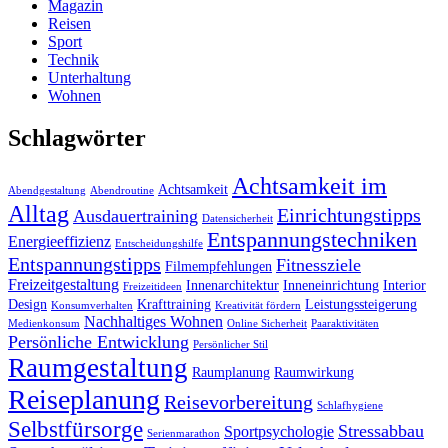
Magazin
Reisen
Sport
Technik
Unterhaltung
Wohnen
Schlagwörter
Achtsamkeit im
Achtsamkeit
Abendgestaltung
Abendroutine
Alltag
Einrichtungstipps
Ausdauertraining
Datensicherheit
Entspannungstechniken
Energieeffizienz
Entscheidungshilfe
Entspannungstipps
Fitnessziele
Filmempfehlungen
Freizeitgestaltung
Innenarchitektur
Inneneinrichtung
Interior
Freizeitideen
Design
Krafttraining
Leistungssteigerung
Konsumverhalten
Kreativität fördern
Nachhaltiges Wohnen
Medienkonsum
Online Sicherheit
Paaraktivitäten
Persönliche Entwicklung
Persönlicher Stil
Raumgestaltung
Raumplanung
Raumwirkung
Reiseplanung
Reisevorbereitung
Schlafhygiene
Selbstfürsorge
Stressabbau
Sportpsychologie
Serienmarathon