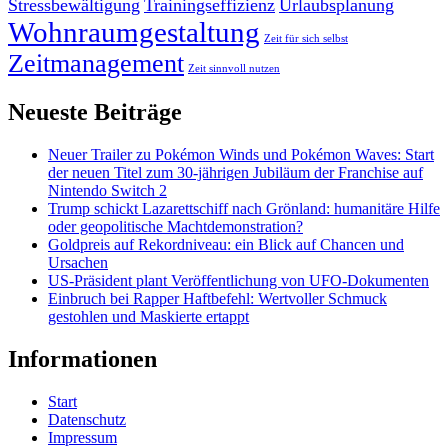
Stressbewältigung
Trainingseffizienz
Urlaubsplanung
Wohnraumgestaltung
Zeit für sich selbst
Zeitmanagement
Zeit sinnvoll nutzen
Neueste Beiträge
Neuer Trailer zu Pokémon Winds und Pokémon Waves: Start
der neuen Titel zum 30-jährigen Jubiläum der Franchise auf
Nintendo Switch 2
Trump schickt Lazarettschiff nach Grönland: humanitäre Hilfe
oder geopolitische Machtdemonstration?
Goldpreis auf Rekordniveau: ein Blick auf Chancen und
Ursachen
US-Präsident plant Veröffentlichung von UFO-Dokumenten
Einbruch bei Rapper Haftbefehl: Wertvoller Schmuck
gestohlen und Maskierte ertappt
Informationen
Start
Datenschutz
Impressum