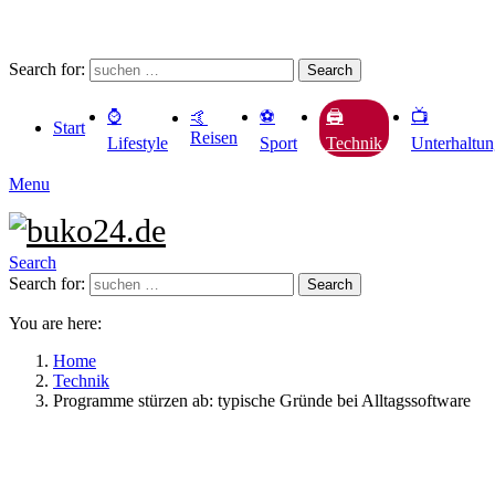
Search for:
Search
⌚️
⚽️
📺
🖨️
🤙
Start
Reisen
Lifestyle
Sport
Unterhaltu
Technik
Menu
Search
Search for:
Search
You are here:
Home
Technik
Programme stürzen ab: typische Gründe bei Alltagssoftware