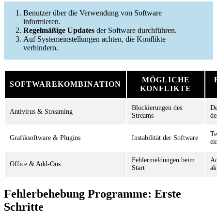
Benutzer über die Verwendung von Software
informieren.
Regelmäßige Updates
der Software durchführen.
Auf Systemeinstellungen achten, die Konflikte
verhindern.
MÖGLICHE
SOFTWAREKOMBINATION
KONFLIKTE
Blockierungen des
De
Antivirus & Streaming
Streams
de
Te
Grafiksoftware & Plugins
Instabilität der Software
ei
Fehlermeldungen beim
Ad
Office & Add-Ons
Start
ak
Fehlerbehebung Programme: Erste
Schritte