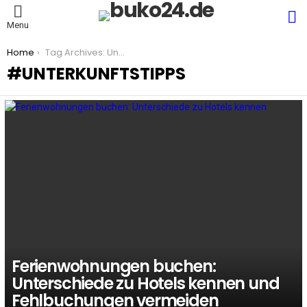
S
Menu
You are here:
Home
Tag Archives: Unterkunftstipps
UNTERKUNFTSTIPPS
LATEST
STORIES
Ferienwohnungen buchen:
Unterschiede zu Hotels kennen und
Fehlbuchungen vermeiden