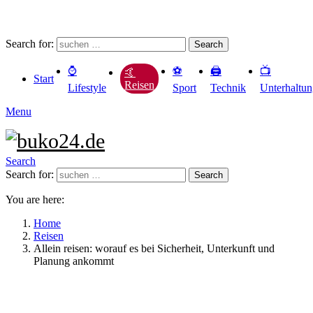
Search for:
Search
⌚️
⚽️
🖨️
📺
🤙
Start
Reisen
Lifestyle
Sport
Technik
Unterhaltu
Menu
Search
Search for:
Search
You are here:
Home
Reisen
Allein reisen: worauf es bei Sicherheit, Unterkunft und
Planung ankommt