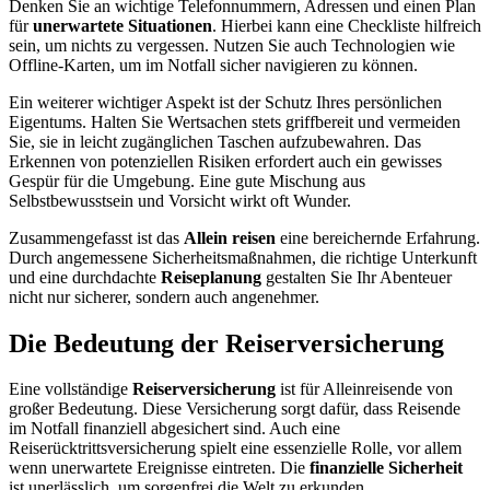
Denken Sie an wichtige Telefonnummern, Adressen und einen Plan
für
unerwartete Situationen
. Hierbei kann eine Checkliste hilfreich
sein, um nichts zu vergessen. Nutzen Sie auch Technologien wie
Offline-Karten, um im Notfall sicher navigieren zu können.
Ein weiterer wichtiger Aspekt ist der Schutz Ihres persönlichen
Eigentums. Halten Sie Wertsachen stets griffbereit und vermeiden
Sie, sie in leicht zugänglichen Taschen aufzubewahren. Das
Erkennen von potenziellen Risiken erfordert auch ein gewisses
Gespür für die Umgebung. Eine gute Mischung aus
Selbstbewusstsein und Vorsicht wirkt oft Wunder.
Zusammengefasst ist das
Allein reisen
eine bereichernde Erfahrung.
Durch angemessene Sicherheitsmaßnahmen, die richtige Unterkunft
und eine durchdachte
Reiseplanung
gestalten Sie Ihr Abenteuer
nicht nur sicherer, sondern auch angenehmer.
Die Bedeutung der Reiserversicherung
Eine vollständige
Reiserversicherung
ist für Alleinreisende von
großer Bedeutung. Diese Versicherung sorgt dafür, dass Reisende
im Notfall finanziell abgesichert sind. Auch eine
Reiserücktrittsversicherung spielt eine essenzielle Rolle, vor allem
wenn unerwartete Ereignisse eintreten. Die
finanzielle Sicherheit
ist unerlässlich, um sorgenfrei die Welt zu erkunden.