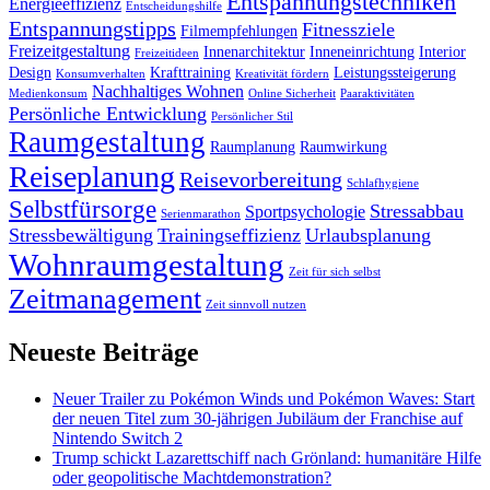
Entspannungstechniken
Energieeffizienz
Entscheidungshilfe
Entspannungstipps
Fitnessziele
Filmempfehlungen
Freizeitgestaltung
Innenarchitektur
Inneneinrichtung
Interior
Freizeitideen
Design
Krafttraining
Leistungssteigerung
Konsumverhalten
Kreativität fördern
Nachhaltiges Wohnen
Medienkonsum
Online Sicherheit
Paaraktivitäten
Persönliche Entwicklung
Persönlicher Stil
Raumgestaltung
Raumplanung
Raumwirkung
Reiseplanung
Reisevorbereitung
Schlafhygiene
Selbstfürsorge
Stressabbau
Sportpsychologie
Serienmarathon
Stressbewältigung
Trainingseffizienz
Urlaubsplanung
Wohnraumgestaltung
Zeit für sich selbst
Zeitmanagement
Zeit sinnvoll nutzen
Neueste Beiträge
Neuer Trailer zu Pokémon Winds und Pokémon Waves: Start
der neuen Titel zum 30-jährigen Jubiläum der Franchise auf
Nintendo Switch 2
Trump schickt Lazarettschiff nach Grönland: humanitäre Hilfe
oder geopolitische Machtdemonstration?