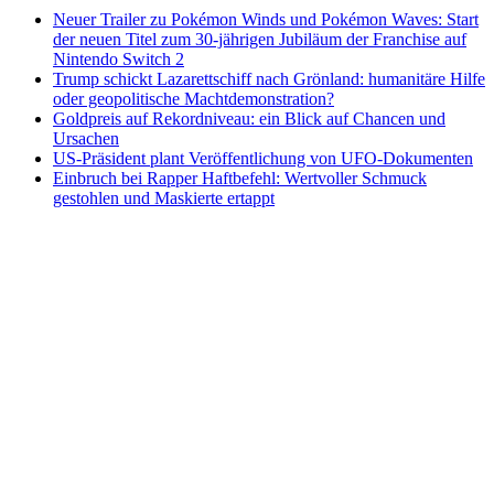
Neuer Trailer zu Pokémon Winds und Pokémon Waves: Start
der neuen Titel zum 30-jährigen Jubiläum der Franchise auf
Nintendo Switch 2
Trump schickt Lazarettschiff nach Grönland: humanitäre Hilfe
oder geopolitische Machtdemonstration?
Goldpreis auf Rekordniveau: ein Blick auf Chancen und
Ursachen
US-Präsident plant Veröffentlichung von UFO-Dokumenten
Einbruch bei Rapper Haftbefehl: Wertvoller Schmuck
gestohlen und Maskierte ertappt