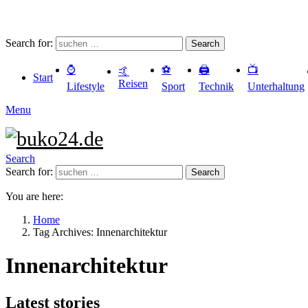
Search for:
Search
⌚️
⚽️
🖨️
📺
🤙
Start
Reisen
Lifestyle
Sport
Technik
Unterhaltung
Menu
Search
Search for:
Search
You are here:
Home
Tag Archives: Innenarchitektur
Innenarchitektur
Latest stories