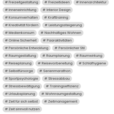
Freizeitgestaltung
Freizeitideen
Innenarchitektur
Inneneinrichtung
Interior Design
Konsumverhalten
Krafttraining
Kreativität fördern
Leistungssteigerung
Medienkonsum
Nachhaltiges Wohnen
Online Sicherheit
Paaraktivitäten
Persönliche Entwicklung
Persönlicher Stil
Raumgestaltung
Raumplanung
Raumwirkung
Reiseplanung
Reisevorbereitung
Schlafhygiene
Selbstfürsorge
Serienmarathon
Sportpsychologie
Stressabbau
Stressbewältigung
Trainingseffizienz
Urlaubsplanung
Wohnraumgestaltung
Zeit für sich selbst
Zeitmanagement
Zeit sinnvoll nutzen