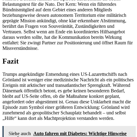
Belastungstest für die Nato. Der Kern: Wenn ein führendes
Bündnismitglied auf dem Gebiet eines anderen Mitglieds
beziehungsweise dessen autonomem Territorium eine militärisch
geprägte Mission ankündigt, ohne klar erkennbare Abstimmung,
berührt das Fragen von Souveränität, Zuständigkeiten und
Vertrauen. Selbst wenn am Ende ein koordiniertes Hilfsangebot
daraus werden sollte, hat die Kommunikation bereits Wirkung
entfaltet: Sie zwingt Partner zur Positionierung und öffnet Raum für
Missverständnisse.
Fazit
Trumps angekündigte Entsendung eines US-Lazarettschiffs nach
Grönland ist weniger eine medizinische Nachricht als ein politisches
Ereignis mit arktischer und transatlantischer Sprengkraft. Während
Dänemark öffentlich betont, es gebe keinen besonderen Bedarf,
bleibt auf US-Seite offen, ob die Maßnahme konkret geplant,
angefordert oder abgestimmt ist. Genau diese Unklarheit macht die
Episode zum Symbol einer größeren Entwicklung: Grönland wird
zunehmend als geopolitischer Schauplatz behandelt – und selbst
„Hilfe“ kann dort als Machtprojektion verstanden werden.
Siehe auch
Auto fahren mit Diabetes: Wichtige Hinweise