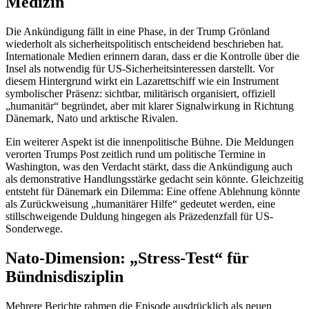
Medizin
Die Ankündigung fällt in eine Phase, in der Trump Grönland
wiederholt als sicherheitspolitisch entscheidend beschrieben hat.
Internationale Medien erinnern daran, dass er die Kontrolle über die
Insel als notwendig für US-Sicherheitsinteressen darstellt. Vor
diesem Hintergrund wirkt ein Lazarettschiff wie ein Instrument
symbolischer Präsenz: sichtbar, militärisch organisiert, offiziell
„humanitär“ begründet, aber mit klarer Signalwirkung in Richtung
Dänemark, Nato und arktische Rivalen.
Ein weiterer Aspekt ist die innenpolitische Bühne. Die Meldungen
verorten Trumps Post zeitlich rund um politische Termine in
Washington, was den Verdacht stärkt, dass die Ankündigung auch
als demonstrative Handlungsstärke gedacht sein könnte. Gleichzeitig
entsteht für Dänemark ein Dilemma: Eine offene Ablehnung könnte
als Zurückweisung „humanitärer Hilfe“ gedeutet werden, eine
stillschweigende Duldung hingegen als Präzedenzfall für US-
Sonderwege.
Nato-Dimension: „Stress-Test“ für
Bündnisdisziplin
Mehrere Berichte rahmen die Episode ausdrücklich als neuen