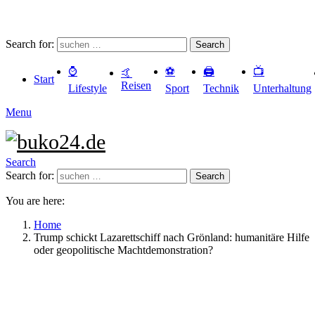
Search for:
Search
⌚️
⚽️
🖨️
📺
🤙
Start
Reisen
Lifestyle
Sport
Technik
Unterhaltung
Menu
Search
Search for:
Search
You are here:
Home
Trump schickt Lazarettschiff nach Grönland: humanitäre Hilfe
oder geopolitische Machtdemonstration?