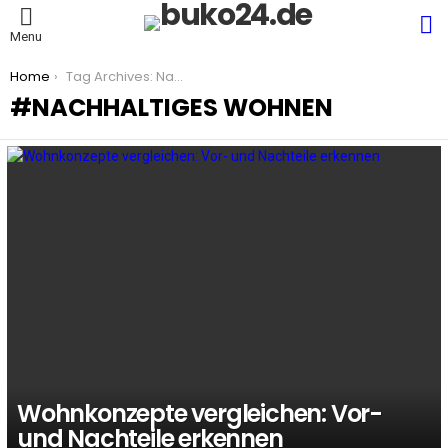
S
Menu
You are here:
Home
Tag Archives: Nachhaltiges Wohnen
NACHHALTIGES WOHNEN
LATEST
STORIES
Wohnkonzepte vergleichen: Vor-
und Nachteile erkennen