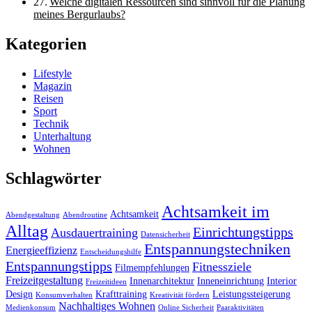
Welche digitalen Ressourcen sind sinnvoll für die Planung
meines Bergurlaubs?
Kategorien
Lifestyle
Magazin
Reisen
Sport
Technik
Unterhaltung
Wohnen
Schlagwörter
Achtsamkeit im
Achtsamkeit
Abendgestaltung
Abendroutine
Alltag
Einrichtungstipps
Ausdauertraining
Datensicherheit
Entspannungstechniken
Energieeffizienz
Entscheidungshilfe
Entspannungstipps
Fitnessziele
Filmempfehlungen
Freizeitgestaltung
Innenarchitektur
Inneneinrichtung
Interior
Freizeitideen
Design
Krafttraining
Leistungssteigerung
Konsumverhalten
Kreativität fördern
Nachhaltiges Wohnen
Medienkonsum
Online Sicherheit
Paaraktivitäten