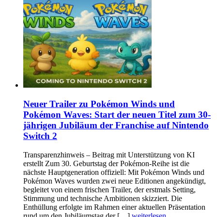
Neuer Trailer zu Pokémon Winds und
Pokémon Waves: Start der neuen Titel zum 30-
jährigen Jubiläum der Franchise auf Nintendo
Switch 2
Transparenzhinweis – Beitrag mit Unterstützung von KI
erstellt Zum 30. Geburtstag der Pokémon-Reihe ist die
nächste Hauptgeneration offiziell: Mit Pokémon Winds und
Pokémon Waves wurden zwei neue Editionen angekündigt,
begleitet von einem frischen Trailer, der erstmals Setting,
Stimmung und technische Ambitionen skizziert. Die
Enthüllung erfolgte im Rahmen einer aktuellen Präsentation
rund um den Jubiläumstag der […]
weiterlesen