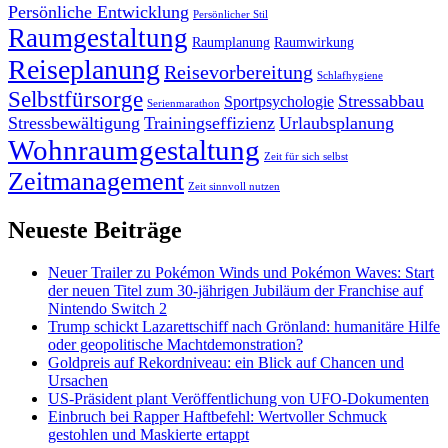
Persönliche Entwicklung
Persönlicher Stil
Raumgestaltung
Raumplanung
Raumwirkung
Reiseplanung
Reisevorbereitung
Schlafhygiene
Selbstfürsorge
Stressabbau
Sportpsychologie
Serienmarathon
Stressbewältigung
Trainingseffizienz
Urlaubsplanung
Wohnraumgestaltung
Zeit für sich selbst
Zeitmanagement
Zeit sinnvoll nutzen
Neueste Beiträge
Neuer Trailer zu Pokémon Winds und Pokémon Waves: Start
der neuen Titel zum 30-jährigen Jubiläum der Franchise auf
Nintendo Switch 2
Trump schickt Lazarettschiff nach Grönland: humanitäre Hilfe
oder geopolitische Machtdemonstration?
Goldpreis auf Rekordniveau: ein Blick auf Chancen und
Ursachen
US-Präsident plant Veröffentlichung von UFO-Dokumenten
Einbruch bei Rapper Haftbefehl: Wertvoller Schmuck
gestohlen und Maskierte ertappt