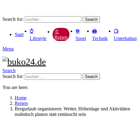
Search for:
Search
⌚️
⚽️
🖨️
📺
🤙
Start
Reisen
Lifestyle
Sport
Technik
Unterhaltu
Menu
Search
Search for:
Search
You are here:
Home
Reisen
Bergurlaub organisieren: Wetter, Höhenlage und Aktivitäten
realistisch planen statt enttäuscht sein