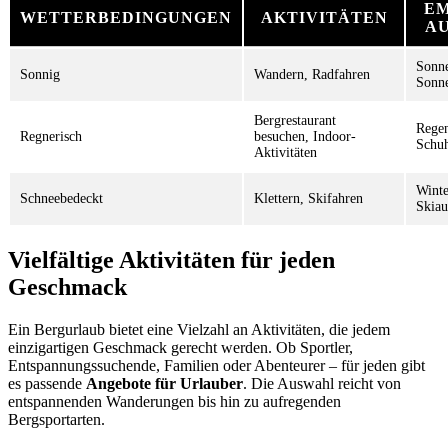
E
WETTERBEDINGUNGEN
AKTIVITÄTEN
A
Sonne
Sonnig
Wandern, Radfahren
Sonn
Bergrestaurant
Regen
Regnerisch
besuchen, Indoor-
Schu
Aktivitäten
Winte
Schneebedeckt
Klettern, Skifahren
Skiau
Vielfältige Aktivitäten für jeden
Geschmack
Ein Bergurlaub bietet eine Vielzahl an Aktivitäten, die jedem
einzigartigen Geschmack gerecht werden. Ob Sportler,
Entspannungssuchende, Familien oder Abenteurer – für jeden gibt
es passende
Angebote für Urlauber
. Die Auswahl reicht von
entspannenden Wanderungen bis hin zu aufregenden
Bergsportarten.