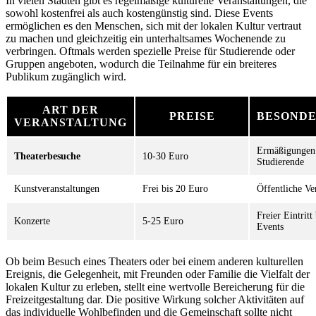
In vielen Städten gibt es regelmäßige kulturelle Veranstaltungen, die
sowohl kostenfrei als auch kostengünstig sind. Diese Events
ermöglichen es den Menschen, sich mit der lokalen Kultur vertraut
zu machen und gleichzeitig ein unterhaltsames Wochenende zu
verbringen. Oftmals werden spezielle Preise für Studierende oder
Gruppen angeboten, wodurch die Teilnahme für ein breiteres
Publikum zugänglich wird.
ART DER
PREISE
BESONDE
VERANSTALTUNG
Ermäßigungen
Theaterbesuche
10-30 Euro
Studierende
Kunstveranstaltungen
Frei bis 20 Euro
Öffentliche Ve
Freier Eintritt
Konzerte
5-25 Euro
Events
Ob beim Besuch eines Theaters oder bei einem anderen kulturellen
Ereignis, die Gelegenheit, mit Freunden oder Familie die Vielfalt der
lokalen Kultur zu erleben, stellt eine wertvolle Bereicherung für die
Freizeitgestaltung dar. Die positive Wirkung solcher Aktivitäten auf
das individuelle Wohlbefinden und die Gemeinschaft sollte nicht