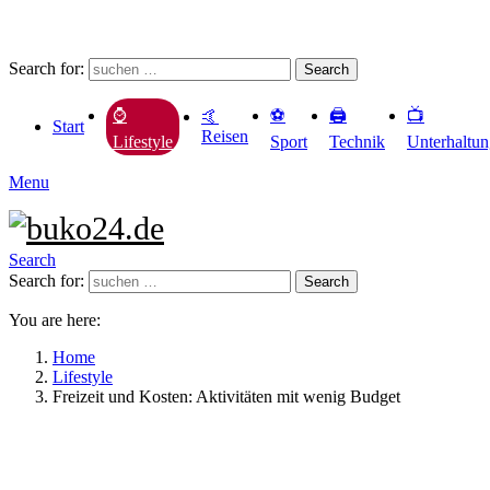
Search for:
Search
⚽️
🖨️
📺
⌚️
🤙
Start
Reisen
Sport
Technik
Unterhaltu
Lifestyle
Menu
Search
Search for:
Search
You are here:
Home
Lifestyle
Freizeit und Kosten: Aktivitäten mit wenig Budget