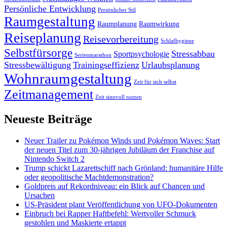
Persönliche Entwicklung
Persönlicher Stil
Raumgestaltung
Raumplanung
Raumwirkung
Reiseplanung
Reisevorbereitung
Schlafhygiene
Selbstfürsorge
Stressabbau
Sportpsychologie
Serienmarathon
Stressbewältigung
Trainingseffizienz
Urlaubsplanung
Wohnraumgestaltung
Zeit für sich selbst
Zeitmanagement
Zeit sinnvoll nutzen
Neueste Beiträge
Neuer Trailer zu Pokémon Winds und Pokémon Waves: Start
der neuen Titel zum 30-jährigen Jubiläum der Franchise auf
Nintendo Switch 2
Trump schickt Lazarettschiff nach Grönland: humanitäre Hilfe
oder geopolitische Machtdemonstration?
Goldpreis auf Rekordniveau: ein Blick auf Chancen und
Ursachen
US-Präsident plant Veröffentlichung von UFO-Dokumenten
Einbruch bei Rapper Haftbefehl: Wertvoller Schmuck
gestohlen und Maskierte ertappt