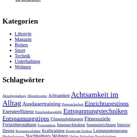
Kategorien
Lifestyle
Magazin
Reisen
Sport
Technik
Unterhaltung
Wohnen
Schlagwörter
Achtsamkeit im
Achtsamkeit
Abendgestaltung
Abendroutine
Alltag
Einrichtungstipps
Ausdauertraining
Datensicherheit
Entspannungstechniken
Energieeffizienz
Entscheidungshilfe
Entspannungstipps
Fitnessziele
Filmempfehlungen
Freizeitgestaltung
Innenarchitektur
Inneneinrichtung
Interior
Freizeitideen
Design
Krafttraining
Leistungssteigerung
Konsumverhalten
Kreativität fördern
Nachhaltiges Wohnen
Medienkonsum
Online Sicherheit
Paaraktivitäten