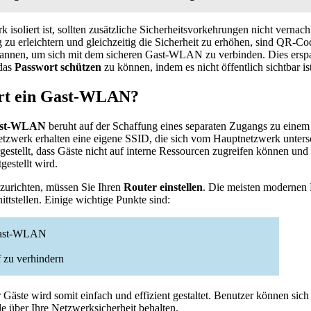
 isoliert ist, sollten zusätzliche Sicherheitsvorkehrungen nicht vernach
zu erleichtern und gleichzeitig die Sicherheit zu erhöhen, sind QR-C
annen, um sich mit dem sicheren Gast-WLAN zu verbinden. Dies erspa
 das
Passwort schützen
zu können, indem es nicht öffentlich sichtbar ist
ert ein Gast-WLAN?
Gast-WLAN
beruht auf der Schaffung eines separaten Zugangs zu eine
etzwerk erhalten eine eigene SSID, die sich vom Hauptnetzwerk unters
estellt, dass Gäste nicht auf interne Ressourcen zugreifen können und g
gestellt wird.
richten, müssen Sie Ihren
Router einstellen
. Die meisten modernen R
ittstellen. Einige wichtige Punkte sind:
 Gast-WLAN
f zu verhindern
 Gäste wird somit einfach und effizient gestaltet. Benutzer können sich
e über Ihre Netzwerksicherheit behalten.