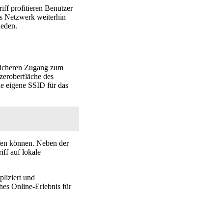
ff profitieren Benutzer
es Netzwerk weiterhin
ieden.
 sicheren Zugang zum
zeroberfläche des
ine eigene SSID für das
ifen können. Neben der
ff auf lokale
liziert und
hes Online-Erlebnis für