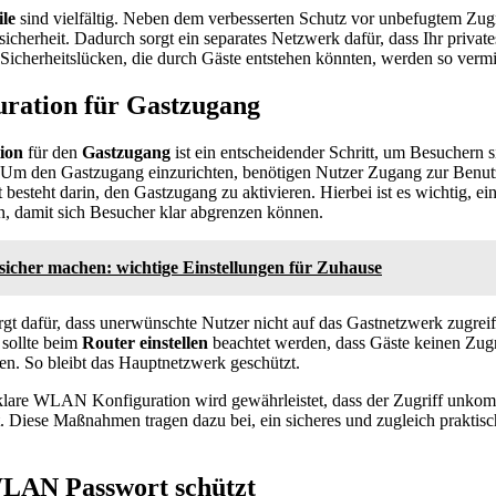
le
sind vielfältig. Neben dem verbesserten Schutz vor unbefugtem Zugri
icherheit. Dadurch sorgt ein separates Netzwerk dafür, dass Ihr privat
le Sicherheitslücken, die durch Gäste entstehen könnten, werden so verm
ation für Gastzugang
ion
für den
Gastzugang
ist ein entscheidender Schritt, um Besuchern
. Um den Gastzugang einzurichten, benötigen Nutzer Zugang zur Benut
t besteht darin, den Gastzugang zu aktivieren. Hierbei ist es wichtig, e
n, damit sich Besucher klar abgrenzen können.
cher machen: wichtige Einstellungen für Zuhause
rgt dafür, dass unerwünschte Nutzer nicht auf das Gastnetzwerk zugre
sollte beim
Router einstellen
beachtet werden, dass Gäste keinen Zugri
n. So bleibt das Hauptnetzwerk geschützt.
klare WLAN Konfiguration wird gewährleistet, dass der Zugriff unkomp
t. Diese Maßnahmen tragen dazu bei, ein sicheres und zugleich praktisc
LAN Passwort schützt