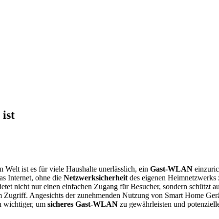
ist
n Welt ist es für viele Haushalte unerlässlich, ein
Gast-WLAN
einzuric
as Internet, ohne die
Netzwerksicherheit
des eigenen Heimnetzwerks z
ietet nicht nur einen einfachen Zugang für Besucher, sondern schütz
m Zugriff. Angesichts der zunehmenden Nutzung von Smart Home Gerät
 wichtiger, um
sicheres Gast-WLAN
zu gewährleisten und potenzielle