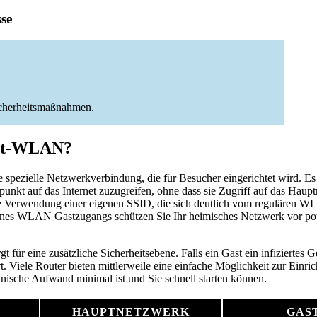
sse
icherheitsmaßnahmen.
ast-WLAN?
ne spezielle Netzwerkverbindung, die für Besucher eingerichtet wird. Es
unkt auf das Internet zuzugreifen, ohne dass sie Zugriff auf das Haupt
ie Verwendung einer eigenen SSID, die sich deutlich vom regulären W
ines WLAN Gastzugangs schützen Sie Ihr heimisches Netzwerk vor pot
gt für eine zusätzliche Sicherheitsebene. Falls ein Gast ein infiziertes Ge
 Viele Router bieten mittlerweile eine einfache Möglichkeit zur Einric
ische Aufwand minimal ist und Sie schnell starten können.
HAUPTNETZWERK
GAS