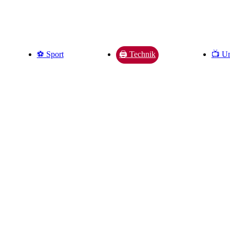
⚽️ Sport
📺 Un
🖨️ Technik