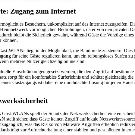
e: Zugang zum Internet
rmöglicht es Besuchern, unkompliziert auf das Internet zuzugreifen. Die
 Heimnetzwerk vor möglichen Bedrohungen, da er von den privaten Da
Dadurch bleibt die Sicherheit gewahrt, während Gäste die Vorzüge eines
n können.
 Gast-WLANs liegt in der Möglichkeit, die Bandbreite zu steuern. Dies b
ugang
für seine Gäste regulieren kann, um ein reibungsloses Surfen zu
wenn mehrere Nutzer gleichzeitig online sind.
duelle Einschränkungen gesetzt werden, die den Zugriff auf bestimmte 
tz sorgt für ein komfortables Surferlebnis und schützt gleichzeitig die I
eines Gastzugangs ist daher eine durchdachte Lösung für jeden Haush
zwerksicherheit
s Gast-WLANs spielt der Schutz der Netzwerksicherheit eine entscheid
N stellt sicher, dass Gäste keinen Zugriff auf lokale Netzwerkressour
unzugänglich, was das Risiko von Malware-Angriffen erheblich reduzier
ards trägt zur Aufrechterhaltung einer stabilen und geschützten Intern