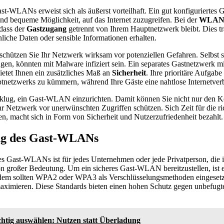
st-WLANs erweist sich als äußerst vorteilhaft. Ein gut konfiguriertes
nd bequeme Möglichkeit, auf das Internet zuzugreifen. Bei der
WLAN 
 dass der
Gastzugang
getrennt von Ihrem Hauptnetzwerk bleibt. Dies tr
nliche Daten oder sensible Informationen erhalten.
ützen Sie Ihr Netzwerk wirksam vor potenziellen Gefahren. Selbst s
ngen, könnten mit Malware infiziert sein. Ein separates Gastnetzwerk mi
etet Ihnen ein zusätzliches Maß an
Sicherheit
. Ihre prioritäre Aufgabe
uptnetzwerks zu kümmern, während Ihre Gäste eine nahtlose Internetve
klug, ein Gast-WLAN einzurichten. Damit können Sie nicht nur den K
r Netzwerk vor unerwünschten Zugriffen schützen. Sich Zeit für die ri
, macht sich in Form von Sicherheit und Nutzerzufriedenheit bezahlt.
ng des Gast-WLANs
es Gast-WLANs ist für jedes Unternehmen oder jede Privatperson, die
n großer Bedeutung. Um ein sicheres Gast-WLAN bereitzustellen, ist es
dem sollten WPA2 oder WPA3 als Verschlüsselungsmethoden eingesetz
ximieren. Diese Standards bieten einen hohen Schutz gegen unbefugt
chtig auswählen: Nutzen statt Überladung