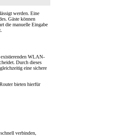
lässigt werden. Eine
odes. Gäste können
rt die manuelle Eingabe
.
m existierenden WLAN-
cheidet. Durch dieses
leichzeitig eine sichere
outer bieten hierfür
 schnell verbinden,