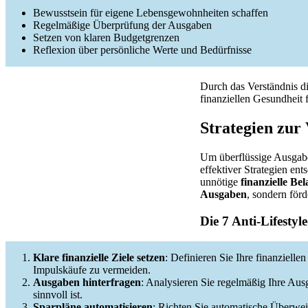
Bewusstsein für eigene Lebensgewohnheiten schaffen
Regelmäßige Überprüfung der Ausgaben
Setzen von klaren Budgetgrenzen
Reflexion über persönliche Werte und Bedürfnisse
Durch das Verständnis d
finanziellen Gesundheit f
Strategien zur
Um überflüssige Ausgabe
effektiver Strategien en
unnötige
finanzielle Be
Ausgaben
, sondern förd
Die 7 Anti-Lifestyl
Klare finanzielle Ziele setzen
: Definieren Sie Ihre finanzielle
Impulskäufe zu vermeiden.
Ausgaben hinterfragen
: Analysieren Sie regelmäßig Ihre Aus
sinnvoll ist.
Sparpläne automatisieren
: Richten Sie automatische Überweis