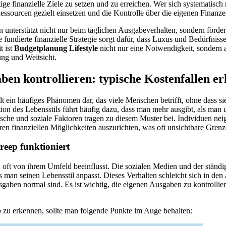
stige finanzielle Ziele zu setzen und zu erreichen. Wer sich systematisc
Ressourcen gezielt einsetzen und die Kontrolle über die eigenen Finan
n unterstützt nicht nur beim täglichen Ausgabeverhalten, sondern förde
e fundierte finanzielle Strategie sorgt dafür, dass Luxus und Bedürfnis
t ist
Budgetplanung Lifestyle
nicht nur eine Notwendigkeit, sondern
ung und Weitsicht.
aben kontrollieren: typische Kostenfallen e
llt ein häufiges Phänomen dar, das viele Menschen betrifft, ohne dass si
tion des Lebensstils führt häufig dazu, dass man mehr ausgibt, als man u
che und soziale Faktoren tragen zu diesem Muster bei. Individuen neig
ren finanziellen Möglichkeiten auszurichten, was oft unsichtbare Grenz
reep funktioniert
oft von ihrem Umfeld beeinflusst. Die sozialen Medien und der ständi
 man seinen Lebensstil anpasst. Dieses Verhalten schleicht sich in den A
gaben normal sind. Es ist wichtig, die eigenen Ausgaben zu kontrolli
p
zu erkennen, sollte man folgende Punkte im Auge behalten: