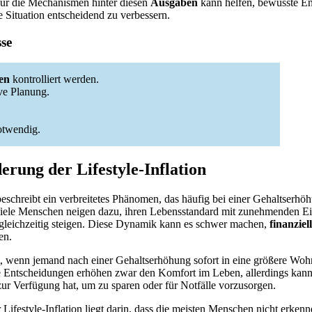
 für die Mechanismen hinter diesen
Ausgaben
kann helfen, bewusste En
e Situation entscheidend zu verbessern.
sse
en
kontrolliert werden.
ive Planung.
otwendig.
erung der Lifestyle-Inflation
eschreibt ein verbreitetes Phänomen, das häufig bei einer Gehaltserhö
 Viele Menschen neigen dazu, ihren Lebensstandard mit zunehmenden E
gleichzeitig steigen. Diese Dynamik kann es schwer machen,
finanziel
en.
st, wenn jemand nach einer Gehaltserhöhung sofort in eine größere Wohn
e Entscheidungen erhöhen zwar den Komfort im Leben, allerdings kann
ur Verfügung hat, um zu sparen oder für Notfälle vorzusorgen.
Lifestyle-Inflation liegt darin, dass die meisten Menschen nicht erkenne