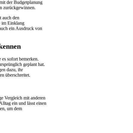
h mit der Budgetplanung
zen zurückgewinnen.
rt auch den
se im Einklang
 auch ein Ausdruck von
rkennen
e es sofort bemerken.
rsprünglich geplant hat.
en dazu, ihr
en überschreitet.
ge Vergleich mit anderen
lltag ein und lässt einen
eren, um dem