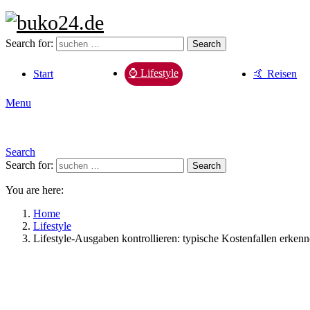
Search for:
Search
⌚️ Lifestyle
Start
🤙 Reisen
Menu
Search
Search for:
Search
You are here:
Home
Lifestyle
Lifestyle-Ausgaben kontrollieren: typische Kostenfallen erken