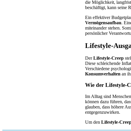
die Möglichkeit, langfri
beschäftigt, kann seine 
Ein effektiver Budgetpla
Vermögensaufbau
. Ein
miteinander stehen. Somi
persönlicher Verantwort
Lifestyle-Ausg
Der
Lifestyle-Creep
ste
Diese schleichende Infla
Verschiedene psychologis
Konsumverhalten
an ih
Wie der Lifestyle-C
Im Alltag sind Menschen 
können dazu führen, dass
glauben, dass höhere Aus
entgegenzuwirken.
Um den
Lifestyle-Cree