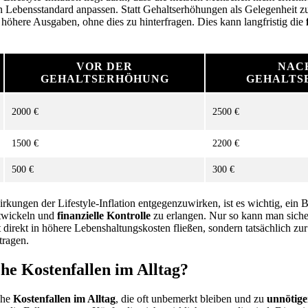
 Lebensstandard anpassen. Statt Gehaltserhöhungen als Gelegenheit z
höhere Ausgaben, ohne dies zu hinterfragen. Dies kann langfristig die
VOR DER
NAC
GEHALTSERHÖHUNG
GEHALTS
2000 €
2500 €
1500 €
2200 €
500 €
300 €
ungen der Lifestyle-Inflation entgegenzuwirken, ist es wichtig, ein B
twickeln und
finanzielle Kontrolle
zu erlangen. Nur so kann man sicher
direkt in höhere Lebenshaltungskosten fließen, sondern tatsächlich zu
tragen.
che Kostenfallen im Alltag?
iche
Kostenfallen im Alltag
, die oft unbemerkt bleiben und zu
unnötig