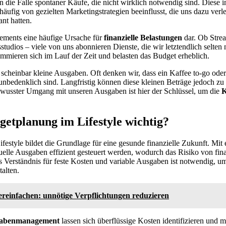
 die Falle spontaner Käufe, die nicht wirklich notwendig sind. Diese 
ufig von gezielten Marketingstrategien beeinflusst, die uns dazu verl
ant hatten.
nements eine häufige Ursache für
finanzielle Belastungen
dar. Ob Stre
sstudios – viele von uns abonnieren Dienste, die wir letztendlich selten
mmieren sich im Lauf der Zeit und belasten das Budget erheblich.
 scheinbar kleine Ausgaben. Oft denken wir, dass ein Kaffee to-go oder
l unbedenklich sind. Langfristig können diese kleinen Beträge jedoch zu 
ewusster Umgang mit unseren Ausgaben ist hier der Schlüssel, um die
K
etplanung im Lifestyle wichtig?
estyle bildet die Grundlage für eine gesunde finanzielle Zukunft. Mit
uelle Ausgaben effizient gesteuert werden, wodurch das Risiko von fin
fes Verständnis für feste Kosten und variable Ausgaben ist notwendig, u
alten.
ereinfachen: unnötige Verpflichtungen reduzieren
abenmanagement
lassen sich überflüssige Kosten identifizieren und m