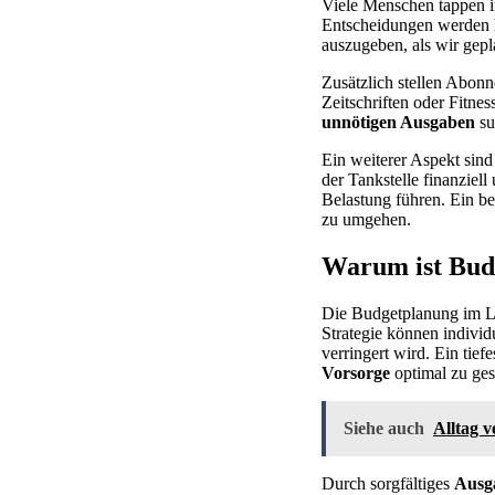
Viele Menschen tappen in
Entscheidungen werden hä
auszugeben, als wir gepl
Zusätzlich stellen Abon
Zeitschriften oder Fitnes
unnötigen Ausgaben
su
Ein weiterer Aspekt sind
der Tankstelle finanziel
Belastung führen. Ein b
zu umgehen.
Warum ist Budg
Die Budgetplanung im Lif
Strategie können individ
verringert wird. Ein tie
Vorsorge
optimal zu gest
Siehe auch
Alltag v
Durch sorgfältiges
Ausg