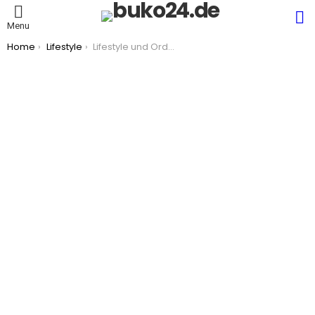
S
Menu
You are here:
Home
Lifestyle
Lifestyle und Ordnung: äußere Struktur als Entlastung