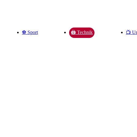
⚽️ Sport
📺 Un
🖨️ Technik