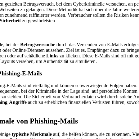
en gezielten Betrugsversuch, bei dem Cyberkriminelle versuchen, an pe
Webseiten zu gelangen. Diese Methodik hat sich über die Jahre weitere
n zunehmend raffinierter werden. Verbraucher sollten die Risiken ken
Sicherheit
zu gewährleisten.
e, bei der
Betrugsversuche
durch das Versenden von E-Mails erfolgen, 
oder Online-Diensten aussehen. Ziel ist es, Empfänger dazu zu bringe
ben oder auf schädliche
Links
zu klicken. Diese E-Mails sind oft mit g
 Layouts versehen, um Authentizität zu simulieren.
Phishing-E-Mails
ng-E-Mails sind vielfältig und können schwerwiegende Folgen haben.
equenzen, bei der Kriminelle in der Lage sind, auf persönliche Konten
n zu stehlen. Die Sicherheit von Verbraucherdaten wird durch solche Ang
hing-Angriffe
auch zu erheblichen finanziellen Verlusten führen, sowoh
male von Phishing-Mails
einige
typische Merkmale
auf, die helfen können, sie zu erkennen. Vie