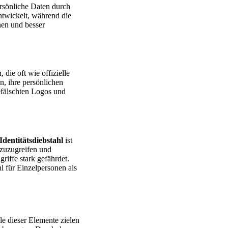
rsönliche Daten durch
ntwickelt, während die
nen und besser
die oft wie offizielle
n, ihre persönlichen
efälschten Logos und
Identitätsdiebstahl
ist
 zuzugreifen und
riffe stark gefährdet.
l für Einzelpersonen als
le dieser Elemente zielen