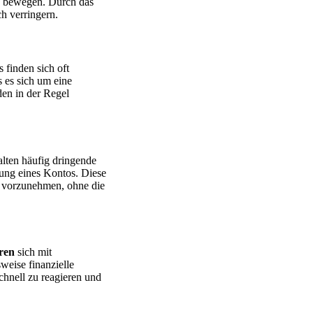
zu bewegen. Durch das
h verringern.
 finden sich oft
 es sich um eine
den in der Regel
alten häufig dringende
ung eines Kontos. Diese
n vorzunehmen, ohne die
eren
sich mit
weise finanzielle
chnell zu reagieren und