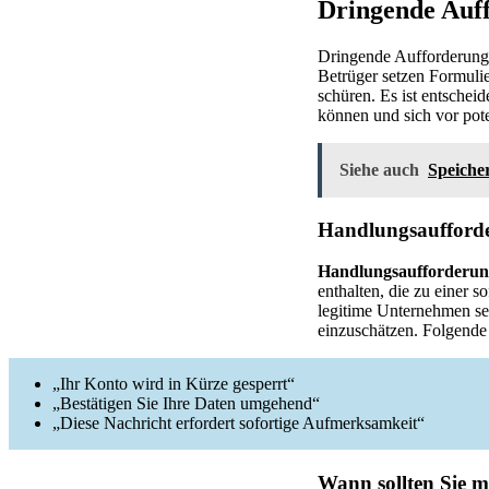
Dringende Auf
Dringende Aufforderunge
Betrüger setzen Formuli
schüren. Es ist entschei
können und sich vor pot
Siehe auch
Speicher
Handlungsaufforde
Handlungsaufforderu
enthalten, die zu einer s
legitime Unternehmen sel
einzuschätzen. Folgende
„Ihr Konto wird in Kürze gesperrt“
„Bestätigen Sie Ihre Daten umgehend“
„Diese Nachricht erfordert sofortige Aufmerksamkeit“
Wann sollten Sie m