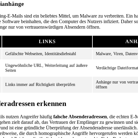
eianhänge
ing-E-Mails sind ein beliebtes Mittel, um Malware zu verbreiten. Ein 
Software beinhalten, die den Computer des Nutzers infiziert. Daher sol
änge nur von vertrauenswürdigen Absendern öffnen.
LINKS
ANH
Gefälschte Webseiten, Identitätsdiebstahl
Malware, Viren, Datenv
Ungewöhnliche URL, Weiterleitung auf äußere
Verdächtige Dateiformat
Seiten
Anhänge nur von vertr
Links immer auf Richtigkeit überprüfen
öffnen
deradressen erkennen
ils nutzen Angreifer häufig
falsche Absenderadressen
, die echten E-
gehen zielt darauf ab, das Vertrauen der Empfänger zu gewinnen und sie
nd ist eine gründliche Überprüfung der Absenderadresse unerlässlich. 
reibweise, die durch homographische Angriffe hervorgerufen werden k