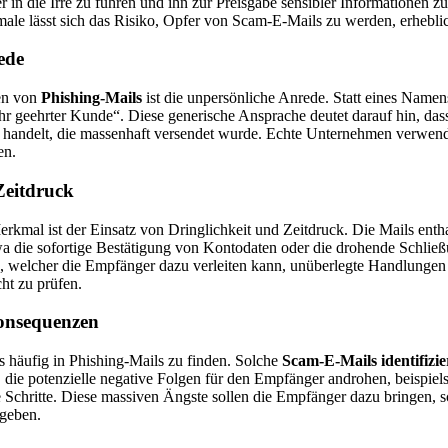
 in die Irre zu führen und ihn zur Preisgabe sensibler Informationen 
ale lässt sich das Risiko, Opfer von Scam-E-Mails zu werden, erheblic
ede
en von
Phishing-Mails
ist die unpersönliche Anrede. Statt eines Namens
r geehrter Kunde“. Diese generische Ansprache deutet darauf hin, dass
ht handelt, die massenhaft versendet wurde. Echte Unternehmen verwen
en.
Zeitdruck
erkmal ist der Einsatz von Dringlichkeit und Zeitdruck. Die Mails enth
a die sofortige Bestätigung von Kontodaten oder die drohende Schließ
s, welcher die Empfänger dazu verleiten kann, unüberlegte Handlunge
cht zu prüfen.
onsequenzen
s häufig in Phishing-Mails zu finden. Solche
Scam-E-Mails identifizi
die potenzielle negative Folgen für den Empfänger androhen, beispiels
 Schritte. Diese massiven Ängste sollen die Empfänger dazu bringen, s
ugeben.