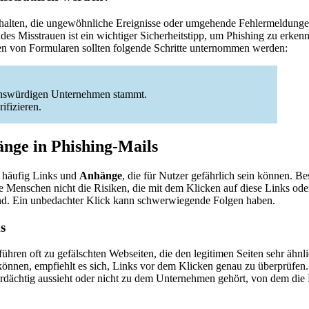
halten, die ungewöhnliche Ereignisse oder umgehende Fehlermeldungen
ndes Misstrauen ist ein wichtiger Sicherheitstipp, um Phishing zu erke
n von Formularen sollten folgende Schritte unternommen werden:
uenswürdigen Unternehmen stammt.
ifizieren.
nge in Phishing-Mails
n häufig Links und
Anhänge
, die für Nutzer gefährlich sein können. B
e Menschen nicht die Risiken, die mit dem Klicken auf diese Links od
d. Ein unbedachter Klick kann schwerwiegende Folgen haben.
s
führen oft zu gefälschten Webseiten, die den legitimen Seiten sehr ähn
önnen, empfiehlt es sich, Links vor dem Klicken genau zu überprüfen
erdächtig aussieht oder nicht zu dem Unternehmen gehört, von dem die