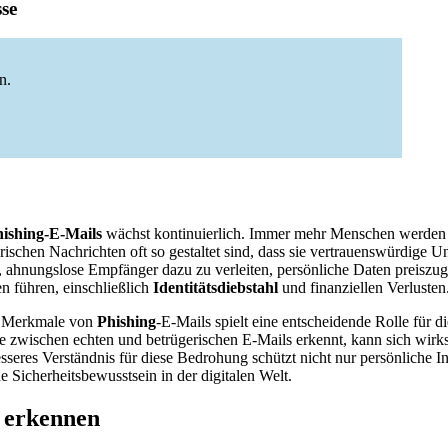
sse
n.
ishing-E-Mails
wächst kontinuierlich. Immer mehr Menschen werde
erischen Nachrichten oft so gestaltet sind, dass sie vertrauenswürdig
es, ahnungslose Empfänger dazu zu verleiten, persönliche Daten preiszu
n führen, einschließlich
Identitätsdiebstahl
und finanziellen Verlusten
e Merkmale von
Phishing
-E-Mails spielt eine entscheidende Rolle für d
e zwischen echten und betrügerischen E-Mails erkennt, kann sich wir
seres Verständnis für diese Bedrohung schützt nicht nur persönliche I
e Sicherheitsbewusstsein in der digitalen Welt.
 erkennen