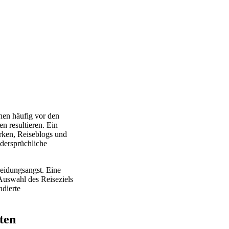
hen häufig vor den
n resultieren. Ein
rken, Reiseblogs und
dersprüchliche
heidungsangst. Eine
 Auswahl des Reiseziels
ndierte
ten