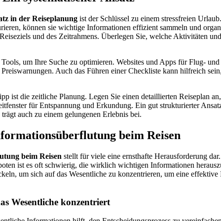
atz in der Reiseplanung
ist der Schlüssel zu einem stressfreien Urlau
turieren, können sie wichtige Informationen effizient sammeln und orga
 Reiseziels und des Zeitrahmens. Überlegen Sie, welche Aktivitäten und
 Tools, um Ihre Suche zu optimieren. Websites und Apps für Flug- un
 Preiswarnungen. Auch das Führen einer Checkliste kann hilfreich sein,
ipp ist die zeitliche Planung. Legen Sie einen detaillierten Reiseplan an
itfenster für Entspannung und Erkundung. Ein gut strukturierter Ansatz 
 trägt auch zu einem gelungenen Erlebnis bei.
formationsüberflutung beim Reisen
lutung beim Reisen
stellt für viele eine ernsthafte Herausforderung dar
ten ist es oft schwierig, die wirklich wichtigen Informationen herausz
keln, um sich auf das Wesentliche zu konzentrieren, um eine effektive
as Wesentliche konzentriert
entliche Informationen hilft, den Entscheidungsprozess zu vereinfachen