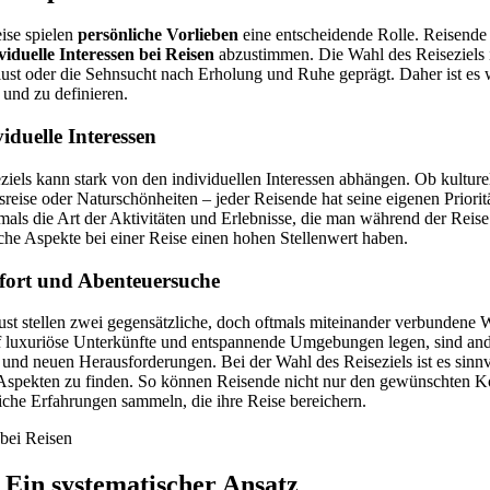
ise spielen
persönliche Vorlieben
eine entscheidende Rolle. Reisende 
viduelle Interessen bei Reisen
abzustimmen. Die Wahl des Reiseziels i
ust oder die Sehnsucht nach Erholung und Ruhe geprägt. Daher ist es w
und zu definieren.
viduelle Interessen
iels kann stark von den individuellen Interessen abhängen. Ob kulturel
reise oder Naturschönheiten – jeder Reisende hat seine eigenen Priorit
als die Art der Aktivitäten und Erlebnisse, die man während der Reise a
he Aspekte bei einer Reise einen hohen Stellenwert haben.
fort und Abenteuersuche
st stellen zwei gegensätzliche, doch oftmals miteinander verbundene
f luxuriöse Unterkünfte und entspannende Umgebungen legen, sind and
und neuen Herausforderungen. Bei der Wahl des Reiseziels ist es sinnv
Aspekten zu finden. So können Reisende nicht nur den gewünschten K
iche Erfahrungen sammeln, die ihre Reise bereichern.
 Ein systematischer Ansatz