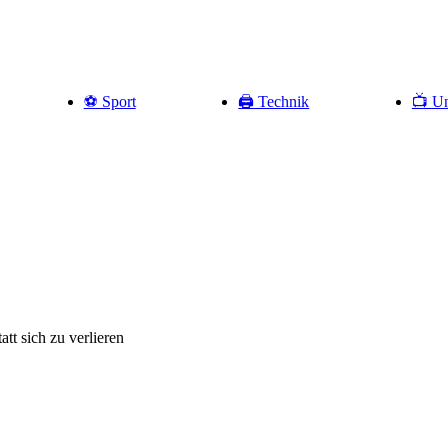
⚽️ Sport
🖨️ Technik
📺 Un
tt sich zu verlieren