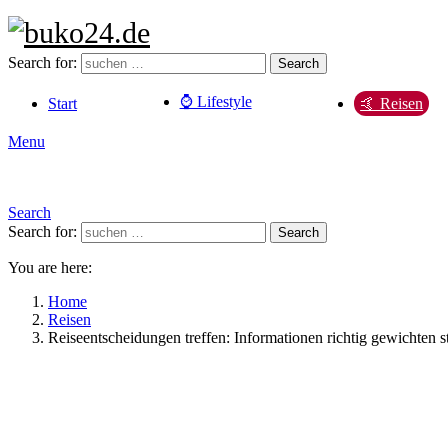
Search for:
Search
⌚️ Lifestyle
Start
🤙 Reisen
Menu
Search
Search for:
Search
You are here:
Home
Reisen
Reiseentscheidungen treffen: Informationen richtig gewichten sta