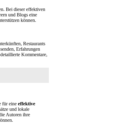
. Bei dieser effektiven
rern und Blogs eine
nterstützen können.
nterkünften, Restaurants
isenden, Erfahrungen
detaillierte Kommentare,
e für eine
effektive
ätze und lokale
die Autoren ihre
können.