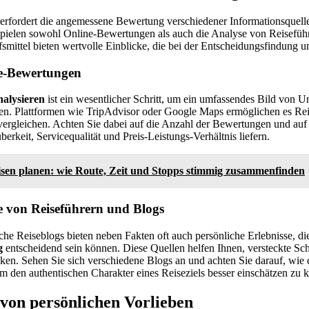
erfordert die angemessene Bewertung verschiedener Informationsquellen
pielen sowohl Online-Bewertungen als auch die Analyse von Reisefüh
lfsmittel bieten wertvolle Einblicke, die bei der Entscheidungsfindung u
e-Bewertungen
alysieren
ist ein wesentlicher Schritt, um ein umfassendes Bild von U
lten. Plattformen wie TripAdvisor oder Google Maps ermöglichen es Re
vergleichen. Achten Sie dabei auf die Anzahl der Bewertungen und auf 
erkeit, Servicequalität und Preis-Leistungs-Verhältnis liefern.
sen planen: wie Route, Zeit und Stopps stimmig zusammenfinden
e von Reiseführern und Blogs
che Reiseblogs bieten neben Fakten oft auch persönliche Erlebnisse, di
g
entscheidend sein können. Diese Quellen helfen Ihnen, versteckte Sch
en. Sehen Sie sich verschiedene Blogs an und achten Sie darauf, wie 
m den authentischen Charakter eines Reiseziels besser einschätzen zu 
von persönlichen Vorlieben