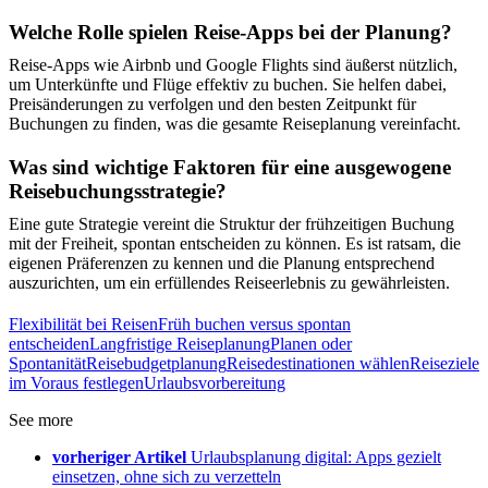
Welche Rolle spielen Reise-Apps bei der Planung?
Reise-Apps wie Airbnb und Google Flights sind äußerst nützlich,
um Unterkünfte und Flüge effektiv zu buchen. Sie helfen dabei,
Preisänderungen zu verfolgen und den besten Zeitpunkt für
Buchungen zu finden, was die gesamte Reiseplanung vereinfacht.
Was sind wichtige Faktoren für eine ausgewogene
Reisebuchungsstrategie?
Eine gute Strategie vereint die Struktur der frühzeitigen Buchung
mit der Freiheit, spontan entscheiden zu können. Es ist ratsam, die
eigenen Präferenzen zu kennen und die Planung entsprechend
auszurichten, um ein erfüllendes Reiseerlebnis zu gewährleisten.
Flexibilität bei Reisen
Früh buchen versus spontan
entscheiden
Langfristige Reiseplanung
Planen oder
Spontanität
Reisebudgetplanung
Reisedestinationen wählen
Reiseziele
im Voraus festlegen
Urlaubsvorbereitung
See more
vorheriger Artikel
Urlaubsplanung digital: Apps gezielt
einsetzen, ohne sich zu verzetteln