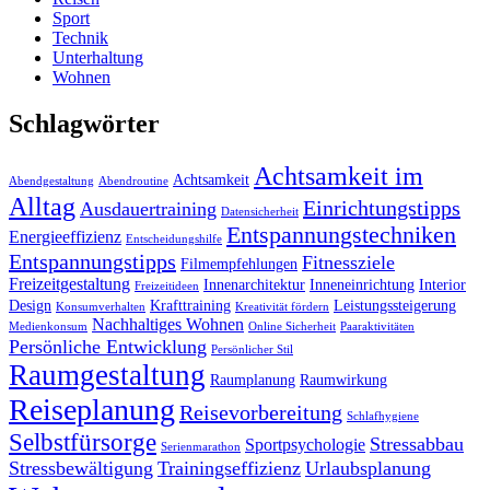
Sport
Technik
Unterhaltung
Wohnen
Schlagwörter
Achtsamkeit im
Achtsamkeit
Abendgestaltung
Abendroutine
Alltag
Einrichtungstipps
Ausdauertraining
Datensicherheit
Entspannungstechniken
Energieeffizienz
Entscheidungshilfe
Entspannungstipps
Fitnessziele
Filmempfehlungen
Freizeitgestaltung
Innenarchitektur
Inneneinrichtung
Interior
Freizeitideen
Design
Krafttraining
Leistungssteigerung
Konsumverhalten
Kreativität fördern
Nachhaltiges Wohnen
Medienkonsum
Online Sicherheit
Paaraktivitäten
Persönliche Entwicklung
Persönlicher Stil
Raumgestaltung
Raumplanung
Raumwirkung
Reiseplanung
Reisevorbereitung
Schlafhygiene
Selbstfürsorge
Stressabbau
Sportpsychologie
Serienmarathon
Stressbewältigung
Trainingseffizienz
Urlaubsplanung