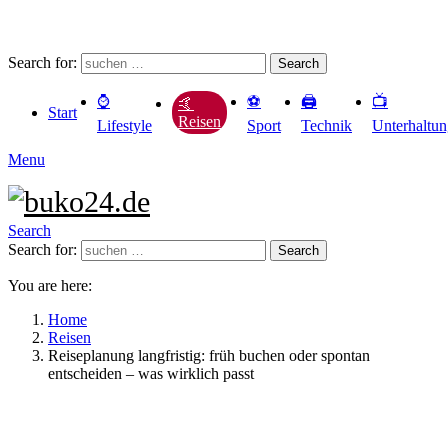
Search for:
Search
⌚️
⚽️
🖨️
📺
🤙
Start
Reisen
Lifestyle
Sport
Technik
Unterhaltu
Menu
Search
Search for:
Search
You are here:
Home
Reisen
Reiseplanung langfristig: früh buchen oder spontan
entscheiden – was wirklich passt