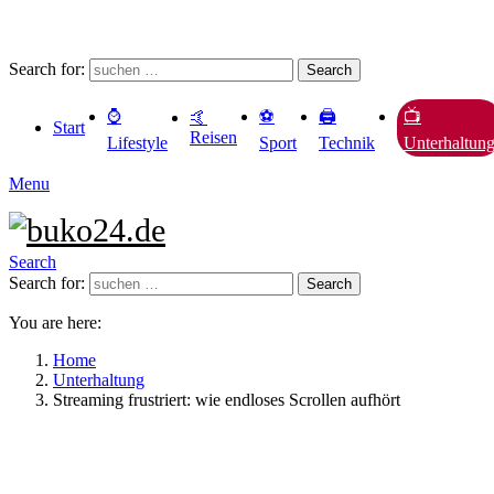
Search for:
Search
⌚️
⚽️
🖨️
📺
🤙
Start
Reisen
Lifestyle
Sport
Technik
Unterhaltun
Menu
Search
Search for:
Search
You are here:
Home
Unterhaltung
Streaming frustriert: wie endloses Scrollen aufhört