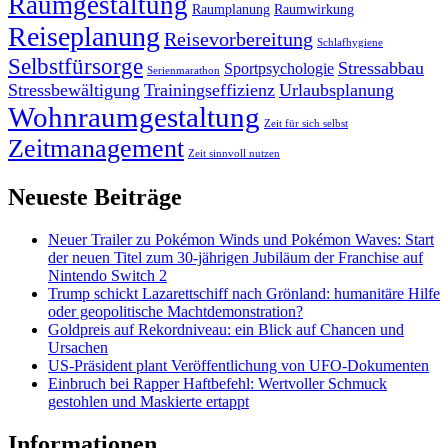
Raumgestaltung
Raumplanung
Raumwirkung
Reiseplanung
Reisevorbereitung
Schlafhygiene
Selbstfürsorge
Stressabbau
Sportpsychologie
Serienmarathon
Stressbewältigung
Trainingseffizienz
Urlaubsplanung
Wohnraumgestaltung
Zeit für sich selbst
Zeitmanagement
Zeit sinnvoll nutzen
Neueste Beiträge
Neuer Trailer zu Pokémon Winds und Pokémon Waves: Start
der neuen Titel zum 30-jährigen Jubiläum der Franchise auf
Nintendo Switch 2
Trump schickt Lazarettschiff nach Grönland: humanitäre Hilfe
oder geopolitische Machtdemonstration?
Goldpreis auf Rekordniveau: ein Blick auf Chancen und
Ursachen
US-Präsident plant Veröffentlichung von UFO-Dokumenten
Einbruch bei Rapper Haftbefehl: Wertvoller Schmuck
gestohlen und Maskierte ertappt
Informationen