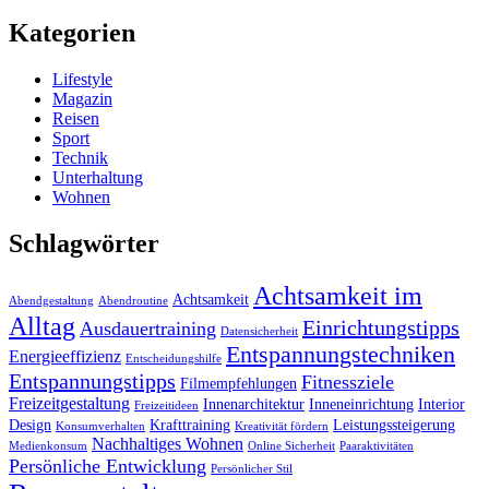
Kategorien
Lifestyle
Magazin
Reisen
Sport
Technik
Unterhaltung
Wohnen
Schlagwörter
Achtsamkeit im
Achtsamkeit
Abendgestaltung
Abendroutine
Alltag
Einrichtungstipps
Ausdauertraining
Datensicherheit
Entspannungstechniken
Energieeffizienz
Entscheidungshilfe
Entspannungstipps
Fitnessziele
Filmempfehlungen
Freizeitgestaltung
Innenarchitektur
Inneneinrichtung
Interior
Freizeitideen
Design
Krafttraining
Leistungssteigerung
Konsumverhalten
Kreativität fördern
Nachhaltiges Wohnen
Medienkonsum
Online Sicherheit
Paaraktivitäten
Persönliche Entwicklung
Persönlicher Stil