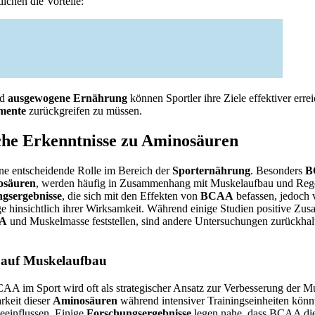
ichen die Vorteile:
nd
ausgewogene Ernährung
können Sportler ihre Ziele effektiver erre
emente
zurückgreifen zu müssen.
che Erkenntnisse zu Aminosäuren
ine entscheidende Rolle im Bereich der
Sporternährung
. Besonders
B
osäuren
, werden häufig in Zusammenhang mit Muskelaufbau und Regen
gsergebnisse
, die sich mit den Effekten von
BCAA
befassen, jedoch v
ge hinsichtlich ihrer Wirksamkeit. Während einige Studien positive 
A
und Muskelmasse feststellen, sind andere Untersuchungen zurückhal
 auf Muskelaufbau
 im Sport wird oft als strategischer Ansatz zur Verbesserung der M
rkeit dieser
Aminosäuren
während intensiver Trainingseinheiten könnt
eeinflussen. Einige
Forschungsergebnisse
legen nahe, dass BCAA di