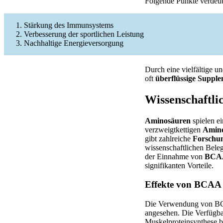
Folgende Punkte verdeutl
Stärkung des Immunsystems
Verbesserung der sportlichen Leistung
Nachhaltige Energieversorgung
Durch eine vielfältige u
oft
überflüssige Suppl
Wissenschaftli
Aminosäuren
spielen e
verzweigtkettigen
Amin
gibt zahlreiche
Forschun
wissenschaftlichen Bele
der Einnahme von
BCA
signifikanten Vorteile.
Effekte von BCAA
Die Verwendung von BCAA
angesehen. Die Verfügba
Muskelproteinsynthese b