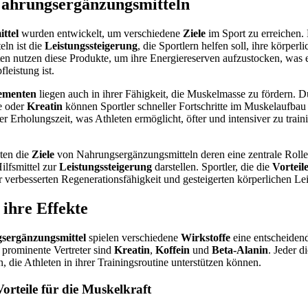
Nahrungsergänzungsmitteln
ttel
wurden entwickelt, um verschiedene
Ziele
im Sport zu erreichen. 
ln ist die
Leistungssteigerung
, die Sportlern helfen soll, ihre körper
en nutzen diese Produkte, um ihre Energiereserven aufzustocken, was e
leistung ist.
lementen
liegen auch in ihrer Fähigkeit, die Muskelmasse zu fördern. D
ne oder
Kreatin
können Sportler schneller Fortschritte im Muskelaufbau 
der Erholungszeit, was Athleten ermöglicht, öfter und intensiver zu trai
ten die
Ziele
von Nahrungsergänzungsmitteln deren eine zentrale Rolle
ilfsmittel zur
Leistungssteigerung
darstellen. Sportler, die die
Vorteil
 verbesserten Regenerationsfähigkeit und gesteigerten körperlichen Lei
 ihre Effekte
sergänzungsmittel
spielen verschiedene
Wirkstoffe
eine entscheidend
i prominente Vertreter sind
Kreatin
,
Koffein
und
Beta-Alanin
. Jeder d
, die Athleten in ihrer Trainingsroutine unterstützen können.
orteile für die Muskelkraft