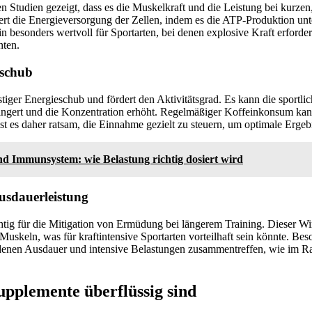
en Studien gezeigt, dass es die Muskelkraft und die Leistung bei kurze
ert die Energieversorgung der Zellen, indem es die ATP-Produktion unte
 besonders wertvoll für Sportarten, bei denen explosive Kraft erforderl
nten.
eschub
stiger Energieschub und fördert den Aktivitätsgrad. Es kann die sportlic
ingert und die Konzentration erhöht. Regelmäßiger Koffeinkonsum ka
ist es daher ratsam, die Einnahme gezielt zu steuern, um optimale Ergebn
nd Immunsystem: wie Belastung richtig dosiert wird
usdauerleistung
chtig für die Mitigation von Ermüdung bei längerem Training. Dieser Wi
Muskeln, was für kraftintensive Sportarten vorteilhaft sein könnte. Be
i denen Ausdauer und intensive Belastungen zusammentreffen, wie im R
pplemente überflüssig sind