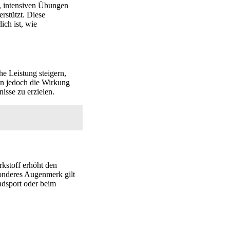
n, intensiven Übungen
rstützt. Diese
ich ist, wie
he Leistung steigern,
nn jedoch die Wirkung
isse zu erzielen.
rkstoff erhöht den
sonderes Augenmerk gilt
adsport oder beim