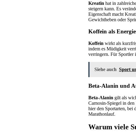
Kreatin
hat in zahlreich
steigern kann. Es veränd
Eigenschaft macht Kreatin
Gewichtheben oder Spri
Koffein als Energi
Koffein
wirkt als kurzfri
indem es Müdigkeit verr
verringern. Für Sportler 
Siehe auch
Sport u
Beta-Alanin und A
Beta-Alanin
gilt als wi
Carnosin-Spiegel in den 
hier den Sportarten, be
Marathonlauf.
Warum viele Su