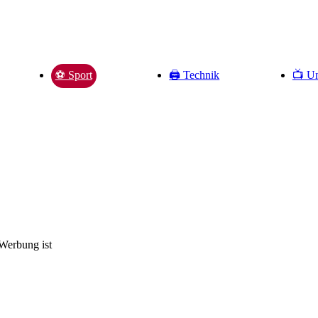
🖨️ Technik
📺 Un
⚽️ Sport
 Werbung ist