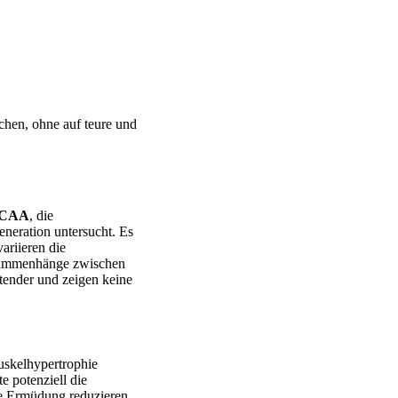
ichen, ohne auf teure und
CAA
, die
eration untersucht. Es
ariieren die
Zusammenhänge zwischen
tender und zeigen keine
uskelhypertrophie
e potenziell die
e Ermüdung reduzieren