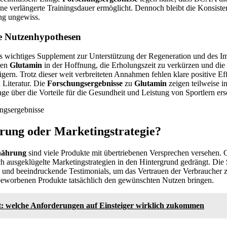
ne verlängerte Trainingsdauer ermöglicht. Dennoch bleibt die Konsiste
ung ungewiss.
e Nutzenhypothesen
ls wichtiges Supplement zur Unterstützung der Regeneration und des 
ren
Glutamin
in der Hoffnung, die Erholungszeit zu verkürzen und die
igern. Trotz dieser weit verbreiteten Annahmen fehlen klare positive Eff
 Literatur. Die
Forschungsergebnisse
zu
Glutamin
zeigen teilweise i
age über die Vorteile für die Gesundheit und Leistung von Sportlern er
erung oder Marketingstrategie?
nährung
sind viele Produkte mit übertriebenen Versprechen versehen. O
ch ausgeklügelte Marketingstrategien in den Hintergrund gedrängt. Die
e und beeindruckende Testimonials, um das Vertrauen der Verbraucher
e beworbenen Produkte tatsächlich den gewünschten Nutzen bringen.
t: welche Anforderungen auf Einsteiger wirklich zukommen