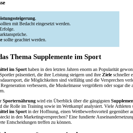
sse
istungssteigerung
.
ollten mit Bedacht eingesetzt werden.
Erfolge.
Marktansprüche.
e
sollte geachtet werden.
 das Thema Supplemente im Sport
ttel im Sport
haben in den letzten Jahren enorm an Popularität gewon
 Sportler präsentiert, die ihre Leistung steigern und ihre
Ziele
schneller 
usdauersport, die Möglichkeiten sind vielfältig und die Versprechen ve
 Regeneration verbessern, die Muskelmasse vergrößern oder sogar die 
rn.
r
Sporternährung
wird ein Überblick über die gängigsten
Supplemen
die Rolle im Training sowie im Wettkampf analysiert. Viele Athleten 
ttel im Sport
in der Hoffnung, einen Wettbewerbsvorteil gegenüber a
steckt in den Marketingversprechen? Eine fundierte Auseinandersetzung
erte Entscheidungen treffen zu können.