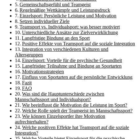
Gemeinschaftsgefühl und Teamgeist
Regelmäßige Wettkämpfe und Leistungsdruck
Einzelsport: Persönliche Leistung und Motivation
Setzen individueller Ziele
Teamsport vs. Individualsport: was besser motiviert
Unterschiedliche Ansätze zur Zielverwirklichung
Langfristige Bindung an den Sport
Positive Effekte von Teamsport auf die soziale Integration
Integration von verschiedenen Kulturen und
Altersgruppen
Einzelsport: Vorteile für die psychische Gesundheit
Langfristige Teilnahme und Bindung an Sportarten
Motivationsstrategien
Einfluss von Sportarten auf die persönliche Entwicklung
Fazit
FAQ
Was sind die Hauptunterschiede zwischen
Mannschaftssport und Individualsport?
Wie beeinflusst die Motivation die Leistung im Sport?
Welche Rolle spielt der Teamgeist im Mannschaftssport?
Wie können Einzelsportler ihre Motivation
aufrechterhalten?
Welche positiven Effekte hat Teamsport auf die soziale
Integration?
Welche Vorteile bietet Einzelsport für die psychische