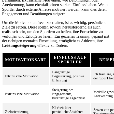
Leistungen. Extrinsische Motivation, wie Belohnungen oder
Anerkennung, kann ebenfalls einen starken Einfluss haben. Wenn
Sportler durch externe Anreize motiviert werden, kann dies deren
Engagement und Bemühungen steigern.
Um die Motivation aufrechtzuerhalten, ist es wichtig, persönliche
Ziele zu setzen. Diese sollten sowohl herausfordernd als auch
realistisch sein, um den Sportlern zu helfen, ihre Fortschritte zu
verfolgen und Erfolge zu feiern. Ein gezieltes Training, gepaart mit
der richtigen mentalen Einstellung, ermöglicht es Athleten, ihre
Leistungssteigerung
effektiv zu fördern.
EINFLUSS AUF
MOTIVATIONSART
BEISP
SPORTLER
Langfristige
Ich trainiere, 
Intrinsische Motivation
Begeisterung, positive
den
Sport
lie
Erfahrung
Steigerung des
Medaille gewi
Extrinsische Motivation
Engagements,
Anerkennung 
kurzfristige Ergebnisse
Klarheit über
Setzen von pe
Zielorientierung
persönliche Absichten
Trainingsziel