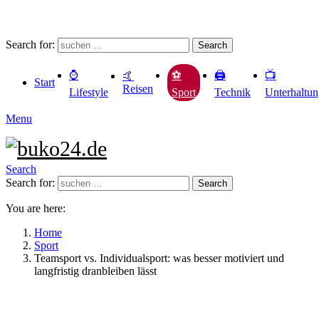
Search for:
Search
⌚️
🖨️
📺
⚽️
🤙
Start
Reisen
Lifestyle
Technik
Unterhaltu
Sport
Menu
Search
Search for:
Search
You are here:
Home
Sport
Teamsport vs. Individualsport: was besser motiviert und
langfristig dranbleiben lässt