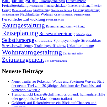
Entspannungstipps
Fitnessziele
Filmempfehlungen
Freizeitgestaltung
Innenarchitektur
Inneneinrichtung
Interior
Freizeitideen
Design
Krafttraining
Leistungssteigerung
Konsumverhalten
Kreativität fördern
Nachhaltiges Wohnen
Medienkonsum
Online Sicherheit
Paaraktivitäten
Persönliche Entwicklung
Persönlicher Stil
Raumgestaltung
Raumplanung
Raumwirkung
Reiseplanung
Reisevorbereitung
Schlafhygiene
Selbstfürsorge
Stressabbau
Sportpsychologie
Serienmarathon
Stressbewältigung
Trainingseffizienz
Urlaubsplanung
Wohnraumgestaltung
Zeit für sich selbst
Zeitmanagement
Zeit sinnvoll nutzen
Neueste Beiträge
Neuer Trailer zu Pokémon Winds und Pokémon Waves: Start
der neuen Titel zum 30-jährigen Jubiläum der Franchise auf
Nintendo Switch 2
Trump schickt Lazarettschiff nach Grönland: humanitäre Hilfe
oder geopolitische Machtdemonstration?
Goldpreis auf Rekordniveau: ein Blick auf Chancen und