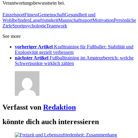
Verantwortungsbewusstsein bei.
Einzelsport
Fitness
Gemeinschaft
Gesundheit und
Wohlbefinden
Langfristigkeit
Mannschaftssport
Motivation
Persönliche
Ziele
Sportpsychologie
Teamwork
See more
vorheriger Artikel
Krafttraining für Fußballer: Stabilität und
Explosivität gezielt verbessern
nächster Artikel
Fußballtraining im Amateurbereich: welche
Schwerpunkte wirklich zählen
Verfasst von
Redaktion
könnte dich auch interessieren