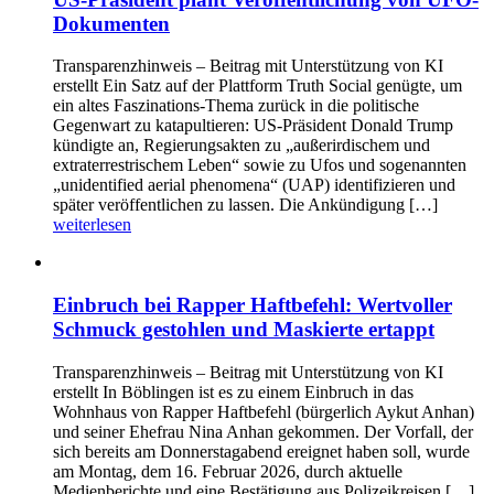
Dokumenten
Transparenzhinweis – Beitrag mit Unterstützung von KI
erstellt Ein Satz auf der Plattform Truth Social genügte, um
ein altes Faszinations-Thema zurück in die politische
Gegenwart zu katapultieren: US-Präsident Donald Trump
kündigte an, Regierungsakten zu „außerirdischem und
extraterrestrischem Leben“ sowie zu Ufos und sogenannten
„unidentified aerial phenomena“ (UAP) identifizieren und
später veröffentlichen zu lassen. Die Ankündigung […]
weiterlesen
Einbruch bei Rapper Haftbefehl: Wertvoller
Schmuck gestohlen und Maskierte ertappt
Transparenzhinweis – Beitrag mit Unterstützung von KI
erstellt In Böblingen ist es zu einem Einbruch in das
Wohnhaus von Rapper Haftbefehl (bürgerlich Aykut Anhan)
und seiner Ehefrau Nina Anhan gekommen. Der Vorfall, der
sich bereits am Donnerstagabend ereignet haben soll, wurde
am Montag, dem 16. Februar 2026, durch aktuelle
Medienberichte und eine Bestätigung aus Polizeikreisen […]