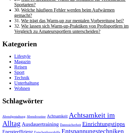
Sportarten?
Welche häufigen Fehler werden beim Aufwärmen
gemacht?
Wie trägt das Warm-up zur mentalen Vorbereitung bei?
Wie lassen sich Warm-up-Praktiken von Profisportlern im
Vergleich zu Amateursportlern unterscheiden?
Kategorien
Lifestyle
Magazin
Reisen
Sport
Technik
Unterhaltung
Wohnen
Schlagwörter
Achtsamkeit im
Achtsamkeit
Abendgestaltung
Abendroutine
Alltag
Einrichtungstipps
Ausdauertraining
Datensicherheit
Entspannungstechniken
Energieeffizienz
Entscheidungshilfe