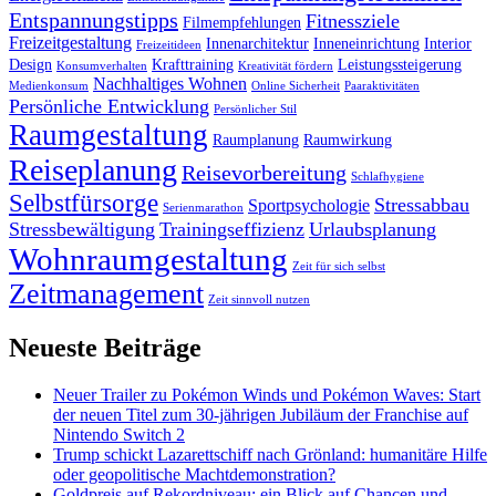
Entspannungstipps
Fitnessziele
Filmempfehlungen
Freizeitgestaltung
Innenarchitektur
Inneneinrichtung
Interior
Freizeitideen
Design
Krafttraining
Leistungssteigerung
Konsumverhalten
Kreativität fördern
Nachhaltiges Wohnen
Medienkonsum
Online Sicherheit
Paaraktivitäten
Persönliche Entwicklung
Persönlicher Stil
Raumgestaltung
Raumplanung
Raumwirkung
Reiseplanung
Reisevorbereitung
Schlafhygiene
Selbstfürsorge
Stressabbau
Sportpsychologie
Serienmarathon
Stressbewältigung
Trainingseffizienz
Urlaubsplanung
Wohnraumgestaltung
Zeit für sich selbst
Zeitmanagement
Zeit sinnvoll nutzen
Neueste Beiträge
Neuer Trailer zu Pokémon Winds und Pokémon Waves: Start
der neuen Titel zum 30-jährigen Jubiläum der Franchise auf
Nintendo Switch 2
Trump schickt Lazarettschiff nach Grönland: humanitäre Hilfe
oder geopolitische Machtdemonstration?
Goldpreis auf Rekordniveau: ein Blick auf Chancen und