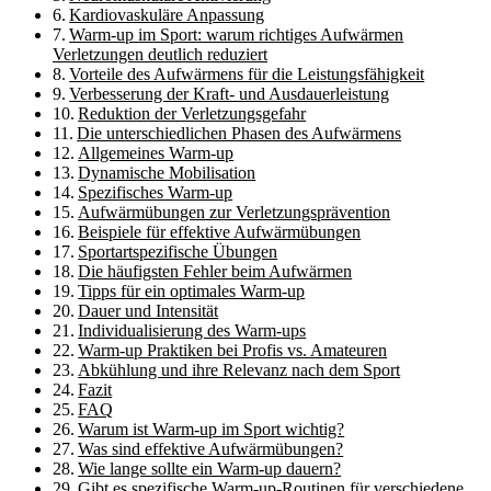
Kardiovaskuläre Anpassung
Warm-up im Sport: warum richtiges Aufwärmen
Verletzungen deutlich reduziert
Vorteile des Aufwärmens für die Leistungsfähigkeit
Verbesserung der Kraft- und Ausdauerleistung
Reduktion der Verletzungsgefahr
Die unterschiedlichen Phasen des Aufwärmens
Allgemeines Warm-up
Dynamische Mobilisation
Spezifisches Warm-up
Aufwärmübungen zur Verletzungsprävention
Beispiele für effektive Aufwärmübungen
Sportartspezifische Übungen
Die häufigsten Fehler beim Aufwärmen
Tipps für ein optimales Warm-up
Dauer und Intensität
Individualisierung des Warm-ups
Warm-up Praktiken bei Profis vs. Amateuren
Abkühlung und ihre Relevanz nach dem Sport
Fazit
FAQ
Warum ist Warm-up im Sport wichtig?
Was sind effektive Aufwärmübungen?
Wie lange sollte ein Warm-up dauern?
Gibt es spezifische Warm-up-Routinen für verschiedene