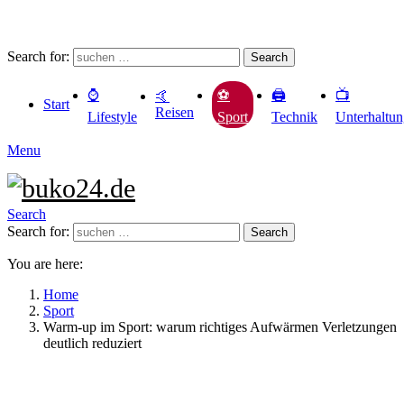
Search for:
Search
⌚️
🖨️
📺
⚽️
🤙
Start
Reisen
Lifestyle
Technik
Unterhaltu
Sport
Menu
Search
Search for:
Search
You are here:
Home
Sport
Warm-up im Sport: warum richtiges Aufwärmen Verletzungen
deutlich reduziert