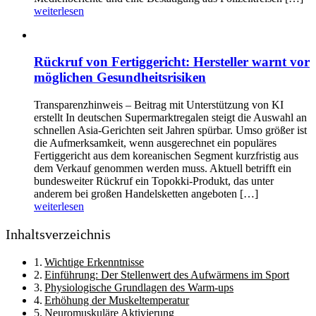
weiterlesen
Rückruf von Fertiggericht: Hersteller warnt vor
möglichen Gesundheitsrisiken
Transparenzhinweis – Beitrag mit Unterstützung von KI
erstellt In deutschen Supermarktregalen steigt die Auswahl an
schnellen Asia-Gerichten seit Jahren spürbar. Umso größer ist
die Aufmerksamkeit, wenn ausgerechnet ein populäres
Fertiggericht aus dem koreanischen Segment kurzfristig aus
dem Verkauf genommen werden muss. Aktuell betrifft ein
bundesweiter Rückruf ein Topokki-Produkt, das unter
anderem bei großen Handelsketten angeboten […]
weiterlesen
Inhaltsverzeichnis
Wichtige Erkenntnisse
Einführung: Der Stellenwert des Aufwärmens im Sport
Physiologische Grundlagen des Warm-ups
Erhöhung der Muskeltemperatur
Neuromuskuläre Aktivierung