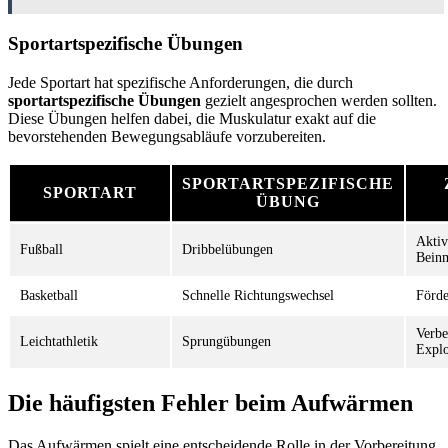
Sportartspezifische Übungen
Jede Sportart hat spezifische Anforderungen, die durch
sportartspezifische Übungen
gezielt angesprochen werden sollten.
Diese Übungen helfen dabei, die Muskulatur exakt auf die
bevorstehenden Bewegungsabläufe vorzubereiten.
SPORTARTSPEZIFISCHE
SPORTART
ÜBUNG
Aktiv
Fußball
Dribbelübungen
Beinm
Basketball
Schnelle Richtungswechsel
Förde
Verbe
Leichtathletik
Sprungübungen
Explo
Die häufigsten Fehler beim Aufwärmen
Das Aufwärmen spielt eine entscheidende Rolle in der Vorbereitung