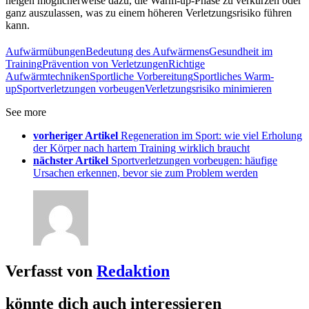
neigen möglicherweise dazu, die Warm-up-Phase zu verkürzen oder
ganz auszulassen, was zu einem höheren Verletzungsrisiko führen
kann.
Aufwärmübungen
Bedeutung des Aufwärmens
Gesundheit im
Training
Prävention von Verletzungen
Richtige
Aufwärmtechniken
Sportliche Vorbereitung
Sportliches Warm-
up
Sportverletzungen vorbeugen
Verletzungsrisiko minimieren
See more
vorheriger Artikel
Regeneration im Sport: wie viel Erholung
der Körper nach hartem Training wirklich braucht
nächster Artikel
Sportverletzungen vorbeugen: häufige
Ursachen erkennen, bevor sie zum Problem werden
Verfasst von
Redaktion
könnte dich auch interessieren