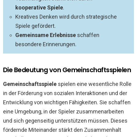
kooperative Spiele
.
Kreatives Denken wird durch strategische
Spiele gefördert.
Gemeinsame Erlebnisse
schaffen
besondere Erinnerungen.
Die Bedeutung von Gemeinschaftsspielen
Gemeinschaftsspiele
spielen eine wesentliche Rolle
in der Förderung von sozialen Interaktionen und der
Entwicklung von wichtigen Fähigkeiten. Sie schaffen
eine Umgebung, in der Spieler zusammenarbeiten
und sich gegenseitig unterstützen müssen. Dieses
fördernde Miteinander stärkt den Zusammenhalt