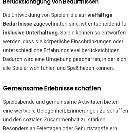
Berücksichtigung von Bedürfnissen
Die Entwicklung von Spielen, die auf
vielfältige
Bedürfnisse
zugeschnitten sind, ist entscheidend für
inklusive Unterhaltung
. Spiele können so entworfen
werden, dass sie körperliche Einschränkungen oder
unterschiedliche Erfahrungslevel berücksichtigen.
Dadurch wird eine Umgebung geschaffen, in der sich
alle Spieler wohlfühlen und Spaß haben können.
Gemeinsame Erlebnisse schaffen
Spieleabende und gemeinsame Aktivitäten bieten
eine wertvolle Gelegenheit, Erinnerungen zu schaffen
und den sozialen Zusammenhalt zu stärken.
Besonders an Feiertagen oder Geburtstagsfeiern