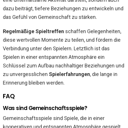
dazu beiträgt, tiefere Beziehungen zu entwickeln und
das Gefühl von Gemeinschaft zu stärken.
Regelmäßige Spieltreffen
schaffen Gelegenheiten,
diese wertvollen Momente zu teilen, und fördern die
Verbindung unter den Spielern. Letztlich ist das
Spielen in einer entspannten Atmosphäre ein
Schlüssel zum Aufbau nachhaltiger Beziehungen und
zu unvergesslichen
Spielerfahrungen
, die lange in
Erinnerung bleiben werden.
FAQ
Was sind Gemeinschaftsspiele?
Gemeinschaftsspiele sind Spiele, die in einer
kooperativen und entspannten Atmosphäre gespielt