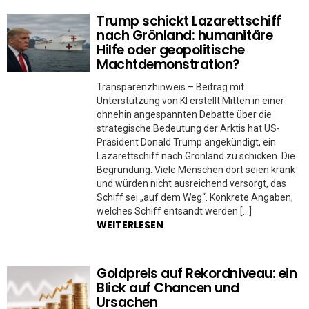
Trump schickt Lazarettschiff
nach Grönland: humanitäre
Hilfe oder geopolitische
Machtdemonstration?
Transparenzhinweis – Beitrag mit
Unterstützung von KI erstellt Mitten in einer
ohnehin angespannten Debatte über die
strategische Bedeutung der Arktis hat US-
Präsident Donald Trump angekündigt, ein
Lazarettschiff nach Grönland zu schicken. Die
Begründung: Viele Menschen dort seien krank
und würden nicht ausreichend versorgt, das
Schiff sei „auf dem Weg“. Konkrete Angaben,
welches Schiff entsandt werden […]
WEITERLESEN
Goldpreis auf Rekordniveau: ein
Blick auf Chancen und
Ursachen