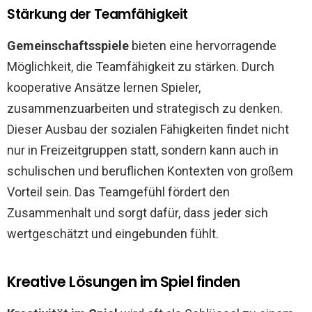
Stärkung der Teamfähigkeit
Gemeinschaftsspiele
bieten eine hervorragende
Möglichkeit, die Teamfähigkeit zu stärken. Durch
kooperative Ansätze lernen Spieler,
zusammenzuarbeiten und strategisch zu denken.
Dieser Ausbau der sozialen Fähigkeiten findet nicht
nur in Freizeitgruppen statt, sondern kann auch in
schulischen und beruflichen Kontexten von großem
Vorteil sein. Das Teamgefühl fördert den
Zusammenhalt und sorgt dafür, dass jeder sich
wertgeschätzt und eingebunden fühlt.
Kreative Lösungen im Spiel finden