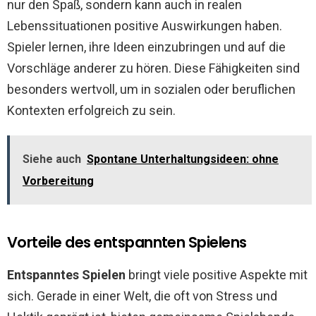
nur den Spaß, sondern kann auch in realen
Lebenssituationen positive Auswirkungen haben.
Spieler lernen, ihre Ideen einzubringen und auf die
Vorschläge anderer zu hören. Diese Fähigkeiten sind
besonders wertvoll, um in sozialen oder beruflichen
Kontexten erfolgreich zu sein.
Siehe auch
Spontane Unterhaltungsideen: ohne
Vorbereitung
Vorteile des entspannten Spielens
Entspanntes Spielen
bringt viele positive Aspekte mit
sich. Gerade in einer Welt, die oft von Stress und