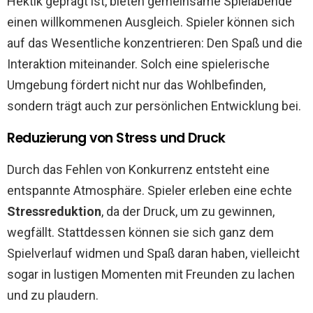
Hektik geprägt ist, bieten gemeinsame Spielabende
einen willkommenen Ausgleich. Spieler können sich
auf das Wesentliche konzentrieren: Den Spaß und die
Interaktion miteinander. Solch eine spielerische
Umgebung fördert nicht nur das Wohlbefinden,
sondern trägt auch zur persönlichen Entwicklung bei.
Reduzierung von Stress und Druck
Durch das Fehlen von Konkurrenz entsteht eine
entspannte Atmosphäre. Spieler erleben eine echte
Stressreduktion
, da der Druck, um zu gewinnen,
wegfällt. Stattdessen können sie sich ganz dem
Spielverlauf widmen und Spaß daran haben, vielleicht
sogar in lustigen Momenten mit Freunden zu lachen
und zu plaudern.