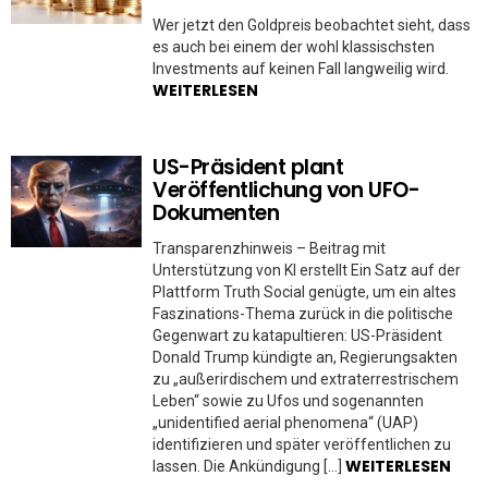
Wer jetzt den Goldpreis beobachtet sieht, dass
es auch bei einem der wohl klassischsten
Investments auf keinen Fall langweilig wird.
WEITERLESEN
US-Präsident plant
Veröffentlichung von UFO-
Dokumenten
Transparenzhinweis – Beitrag mit
Unterstützung von KI erstellt Ein Satz auf der
Plattform Truth Social genügte, um ein altes
Faszinations-Thema zurück in die politische
Gegenwart zu katapultieren: US-Präsident
Donald Trump kündigte an, Regierungsakten
zu „außerirdischem und extraterrestrischem
Leben“ sowie zu Ufos und sogenannten
„unidentified aerial phenomena“ (UAP)
identifizieren und später veröffentlichen zu
WEITERLESEN
lassen. Die Ankündigung […]