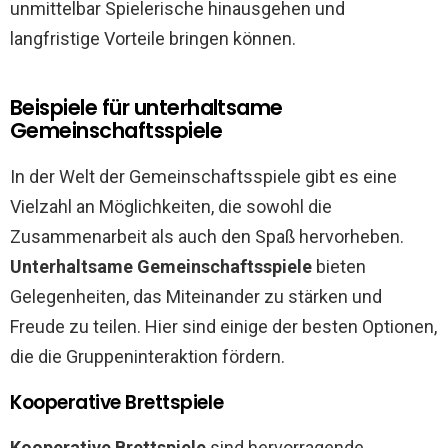
unmittelbar Spielerische hinausgehen und
langfristige Vorteile bringen können.
Beispiele für unterhaltsame
Gemeinschaftsspiele
In der Welt der Gemeinschaftsspiele gibt es eine
Vielzahl an Möglichkeiten, die sowohl die
Zusammenarbeit als auch den Spaß hervorheben.
Unterhaltsame Gemeinschaftsspiele
bieten
Gelegenheiten, das Miteinander zu stärken und
Freude zu teilen. Hier sind einige der besten Optionen,
die die Gruppeninteraktion fördern.
Kooperative Brettspiele
Kooperative Brettspiele
sind hervorragende