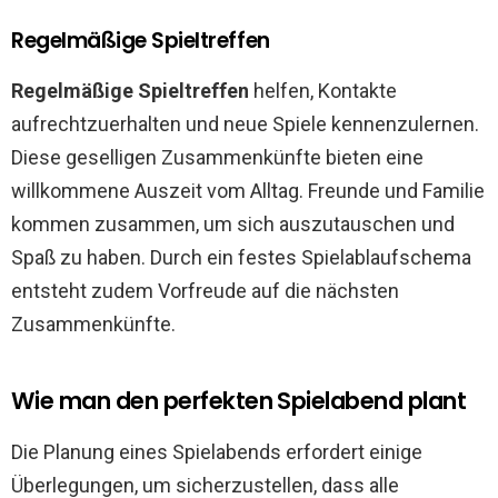
Regelmäßige Spieltreffen
Regelmäßige Spieltreffen
helfen, Kontakte
aufrechtzuerhalten und neue Spiele kennenzulernen.
Diese geselligen Zusammenkünfte bieten eine
willkommene Auszeit vom Alltag. Freunde und Familie
kommen zusammen, um sich auszutauschen und
Spaß zu haben. Durch ein festes Spielablaufschema
entsteht zudem Vorfreude auf die nächsten
Zusammenkünfte.
Wie man den perfekten Spielabend plant
Die Planung eines Spielabends erfordert einige
Überlegungen, um sicherzustellen, dass alle