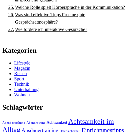
Welche Rolle spielt Körpersprache in der Kommunikation?
Was sind effektive Tipps für eine gute
Gesprächsatmosphäre?
Wie fördere ich interaktive Gespräche?
Kategorien
Lifestyle
Magazin
Reisen
Sport
Technik
Unterhaltung
Wohnen
Schlagwörter
Achtsamkeit im
Achtsamkeit
Abendgestaltung
Abendroutine
Alltag
Einrichtungstipps
Ausdauertraining
Datensicherheit