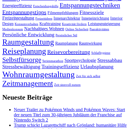
Entspannungstechniken
Energieeffizienz
Entscheidungshilfe
Entspannungstipps
Fitnessziele
Filmempfehlungen
Freizeitgestaltung
Innenarchitektur
Inneneinrichtung
Interior
Freizeitideen
Design
Krafttraining
Leistungssteigerung
Konsumverhalten
Kreativität fördern
Nachhaltiges Wohnen
Medienkonsum
Online Sicherheit
Paaraktivitäten
Persönliche Entwicklung
Persönlicher Stil
Raumgestaltung
Raumplanung
Raumwirkung
Reiseplanung
Reisevorbereitung
Schlafhygiene
Selbstfürsorge
Stressabbau
Sportpsychologie
Serienmarathon
Stressbewältigung
Trainingseffizienz
Urlaubsplanung
Wohnraumgestaltung
Zeit für sich selbst
Zeitmanagement
Zeit sinnvoll nutzen
Neueste Beiträge
Neuer Trailer zu Pokémon Winds und Pokémon Waves: Start
der neuen Titel zum 30-jährigen Jubiläum der Franchise auf
Nintendo Switch 2
Trump schickt Lazarettschiff nach Grönland: humanitäre Hilfe