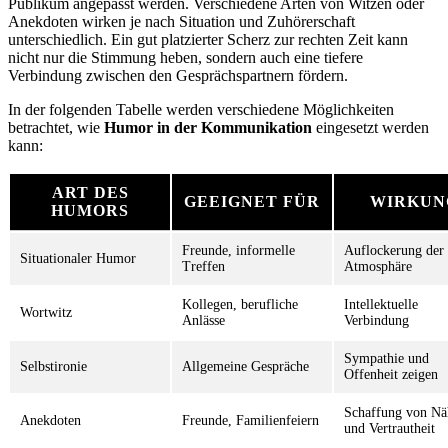
Publikum angepasst werden. Verschiedene Arten von Witzen oder
Anekdoten wirken je nach Situation und Zuhörerschaft
unterschiedlich. Ein gut platzierter Scherz zur rechten Zeit kann
nicht nur die Stimmung heben, sondern auch eine tiefere
Verbindung zwischen den Gesprächspartnern fördern.
In der folgenden Tabelle werden verschiedene Möglichkeiten
betrachtet, wie
Humor in der Kommunikation
eingesetzt werden
kann:
ART DES
GEEIGNET FÜR
WIRKUN
HUMORS
Freunde, informelle
Auflockerung der
Situationaler Humor
Treffen
Atmosphäre
Kollegen, berufliche
Intellektuelle
Wortwitz
Anlässe
Verbindung
Sympathie und
Selbstironie
Allgemeine Gespräche
Offenheit zeigen
Schaffung von Nä
Anekdoten
Freunde, Familienfeiern
und Vertrautheit