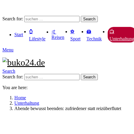
Search for:
Search
⌚️
⚽️
🖨️
📺
🤙
Start
Reisen
Lifestyle
Sport
Technik
Unterhaltun
Menu
Search
Search for:
Search
You are here:
Home
Unterhaltung
Abende bewusst beenden: zufriedener statt reizüberflutet