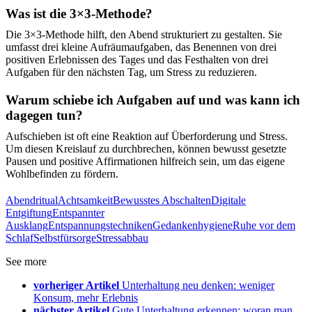
Was ist die 3×3-Methode?
Die 3×3-Methode hilft, den Abend strukturiert zu gestalten. Sie
umfasst drei kleine Aufräumaufgaben, das Benennen von drei
positiven Erlebnissen des Tages und das Festhalten von drei
Aufgaben für den nächsten Tag, um Stress zu reduzieren.
Warum schiebe ich Aufgaben auf und was kann ich
dagegen tun?
Aufschieben ist oft eine Reaktion auf Überforderung und Stress.
Um diesen Kreislauf zu durchbrechen, können bewusst gesetzte
Pausen und positive Affirmationen hilfreich sein, um das eigene
Wohlbefinden zu fördern.
Abendritual
Achtsamkeit
Bewusstes Abschalten
Digitale
Entgiftung
Entspannter
Ausklang
Entspannungstechniken
Gedankenhygiene
Ruhe vor dem
Schlaf
Selbstfürsorge
Stressabbau
See more
vorheriger Artikel
Unterhaltung neu denken: weniger
Konsum, mehr Erlebnis
nächster Artikel
Gute Unterhaltung erkennen: woran man