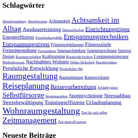
Schlagwörter
Achtsamkeit im
Achtsamkeit
Abendgestaltung
Abendroutine
Alltag
Einrichtungstipps
Ausdauertraining
Datensicherheit
Entspannungstechniken
Energieeffizienz
Entscheidungshilfe
Entspannungstipps
Fitnessziele
Filmempfehlungen
Freizeitgestaltung
Innenarchitektur
Inneneinrichtung
Interior
Freizeitideen
Design
Krafttraining
Leistungssteigerung
Konsumverhalten
Kreativität fördern
Nachhaltiges Wohnen
Medienkonsum
Online Sicherheit
Paaraktivitäten
Persönliche Entwicklung
Persönlicher Stil
Raumgestaltung
Raumplanung
Raumwirkung
Reiseplanung
Reisevorbereitung
Schlafhygiene
Selbstfürsorge
Stressabbau
Sportpsychologie
Serienmarathon
Stressbewältigung
Trainingseffizienz
Urlaubsplanung
Wohnraumgestaltung
Zeit für sich selbst
Zeitmanagement
Zeit sinnvoll nutzen
Neueste Beiträge