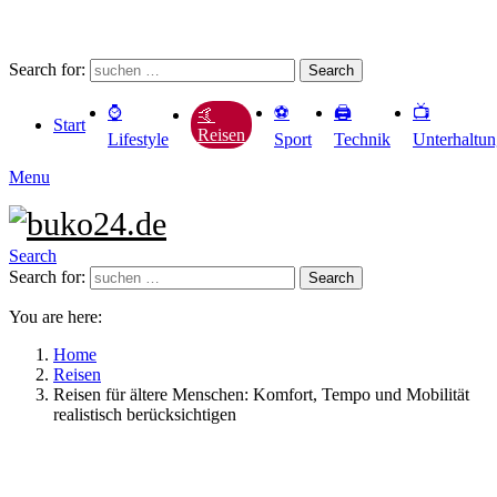
Search for:
Search
⌚️
⚽️
🖨️
📺
🤙
Start
Reisen
Lifestyle
Sport
Technik
Unterhaltu
Menu
Search
Search for:
Search
You are here:
Home
Reisen
Reisen für ältere Menschen: Komfort, Tempo und Mobilität
realistisch berücksichtigen