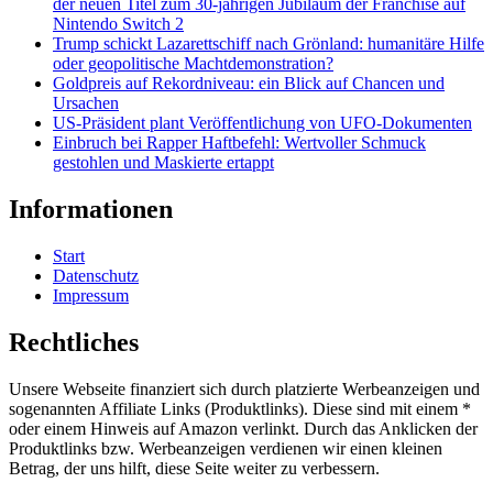
der neuen Titel zum 30-jährigen Jubiläum der Franchise auf
Nintendo Switch 2
Trump schickt Lazarettschiff nach Grönland: humanitäre Hilfe
oder geopolitische Machtdemonstration?
Goldpreis auf Rekordniveau: ein Blick auf Chancen und
Ursachen
US-Präsident plant Veröffentlichung von UFO-Dokumenten
Einbruch bei Rapper Haftbefehl: Wertvoller Schmuck
gestohlen und Maskierte ertappt
Informationen
Start
Datenschutz
Impressum
Rechtliches
Unsere Webseite finanziert sich durch platzierte Werbeanzeigen und
sogenannten Affiliate Links (Produktlinks). Diese sind mit einem *
oder einem Hinweis auf Amazon verlinkt. Durch das Anklicken der
Produktlinks bzw. Werbeanzeigen verdienen wir einen kleinen
Betrag, der uns hilft, diese Seite weiter zu verbessern.