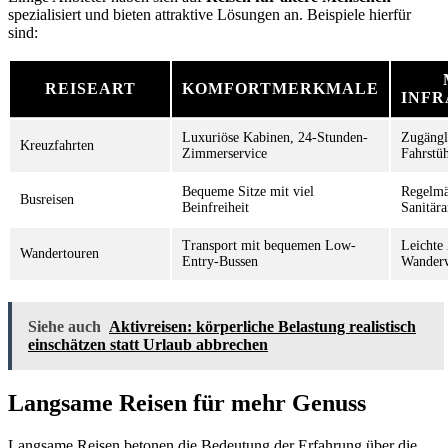
spezialisiert und bieten attraktive Lösungen an. Beispiele hierfür
sind:
REISEART
KOMFORTMERKMALE
INF
Luxuriöse Kabinen, 24-Stunden-
Zugängl
Kreuzfahrten
Zimmerservice
Fahrstü
Bequeme Sitze mit viel
Regelmä
Busreisen
Beinfreiheit
Sanitär
Transport mit bequemen Low-
Leichte
Wandertouren
Entry-Bussen
Wander
Siehe auch
Aktivreisen: körperliche Belastung realistisch
einschätzen statt Urlaub abbrechen
Langsame Reisen für mehr Genuss
Langsame Reisen betonen die Bedeutung der Erfahrung über die