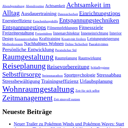
Achtsamkeit im
Achtsamkeit
Abendgestaltung
Abendroutine
Alltag
Einrichtungstipps
Ausdauertraining
Datensicherheit
Entspannungstechniken
Energieeffizienz
Entscheidungshilfe
Entspannungstipps
Fitnessziele
Filmempfehlungen
Freizeitgestaltung
Innenarchitektur
Inneneinrichtung
Interior
Freizeitideen
Design
Krafttraining
Leistungssteigerung
Konsumverhalten
Kreativität fördern
Nachhaltiges Wohnen
Medienkonsum
Online Sicherheit
Paaraktivitäten
Persönliche Entwicklung
Persönlicher Stil
Raumgestaltung
Raumplanung
Raumwirkung
Reiseplanung
Reisevorbereitung
Schlafhygiene
Selbstfürsorge
Stressabbau
Sportpsychologie
Serienmarathon
Stressbewältigung
Trainingseffizienz
Urlaubsplanung
Wohnraumgestaltung
Zeit für sich selbst
Zeitmanagement
Zeit sinnvoll nutzen
Neueste Beiträge
Neuer Trailer zu Pokémon Winds und Pokémon Waves: Start