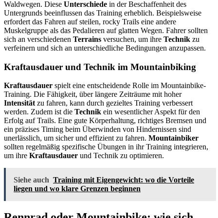
Waldwegen. Diese
Unterschiede
in der Beschaffenheit des
Untergrunds beeinflussen das Training erheblich. Beispielsweise
erfordert das Fahren auf steilen, rocky Trails eine andere
Muskelgruppe als das Pedalieren auf glatten Wegen. Fahrer sollten
sich an verschiedenen
Terrains
versuchen, um ihre
Technik
zu
verfeinern und sich an unterschiedliche Bedingungen anzupassen.
Kraftausdauer und Technik im Mountainbiking
Kraftausdauer
spielt eine entscheidende Rolle im Mountainbike-
Training. Die Fähigkeit, über längere Zeiträume mit hoher
Intensität
zu fahren, kann durch gezieltes Training verbessert
werden. Zudem ist die
Technik
ein wesentlicher Aspekt für den
Erfolg auf Trails. Eine gute Körperhaltung, richtiges Bremsen und
ein präzises Timing beim Überwinden von Hindernissen sind
unerlässlich, um sicher und effizient zu fahren.
Mountainbiker
sollten regelmäßig spezifische Übungen in ihr Training integrieren,
um ihre
Kraftausdauer
und Technik zu optimieren.
Siehe auch
Training mit Eigengewicht: wo die Vorteile
liegen und wo klare Grenzen beginnen
Rennrad oder Mountainbike: wie sich