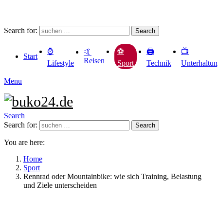
Search for:
Search
⌚️
🖨️
📺
⚽️
🤙
Start
Reisen
Lifestyle
Technik
Unterhaltu
Sport
Menu
Search
Search for:
Search
You are here:
Home
Sport
Rennrad oder Mountainbike: wie sich Training, Belastung
und Ziele unterscheiden