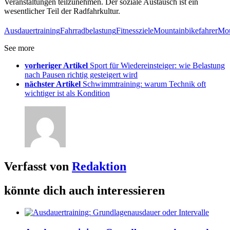
Veranstaltungen teilzunehmen. Der soziale Austausch ist ein
wesentlicher Teil der Radfahrkultur.
Ausdauertraining
Fahrradbelastung
Fitnessziele
Mountainbikefahrer
Mou
See more
vorheriger Artikel
Sport für Wiedereinsteiger: wie Belastung
nach Pausen richtig gesteigert wird
nächster Artikel
Schwimmtraining: warum Technik oft
wichtiger ist als Kondition
Verfasst von
Redaktion
könnte dich auch interessieren