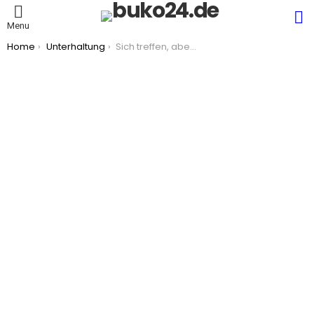
S
Menu
You are here:
Home
Unterhaltung
Sich treffen, aber nicht wissen wohin: einfache Ideen