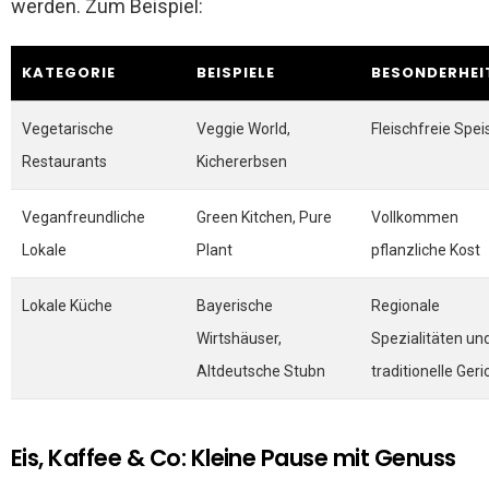
werden. Zum Beispiel:
KATEGORIE
BEISPIELE
BESONDERHEI
Vegetarische
Veggie World,
Fleischfreie Spei
Restaurants
Kichererbsen
Veganfreundliche
Green Kitchen, Pure
Vollkommen
Lokale
Plant
pflanzliche Kost
Lokale Küche
Bayerische
Regionale
Wirtshäuser,
Spezialitäten un
Altdeutsche Stubn
traditionelle Geri
Eis, Kaffee & Co: Kleine Pause mit Genuss