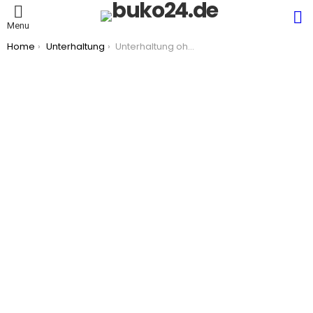
S
Menu
You are here:
Home
Unterhaltung
Unterhaltung ohne Dauerbeschallung: Ruhe zulassen