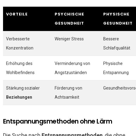
VORTEILE
PSYCHISCHE
PHYSISCHE
GESUNDHEIT
GESUNDHEIT
Verbesserte
Weniger Stress
Bessere
Konzentration
Schlafqualität
Erhöhung des
Verminderung von
Physische
Wohlbefindens
Angstzuständen
Entspannung
Stärkung sozialer
Förderung von
Gesundheitsvors
Beziehungen
Achtsamkeit
Entspannungsmethoden ohne Lärm
Die Suche nach
Entspannungsmethoden
, die ohne